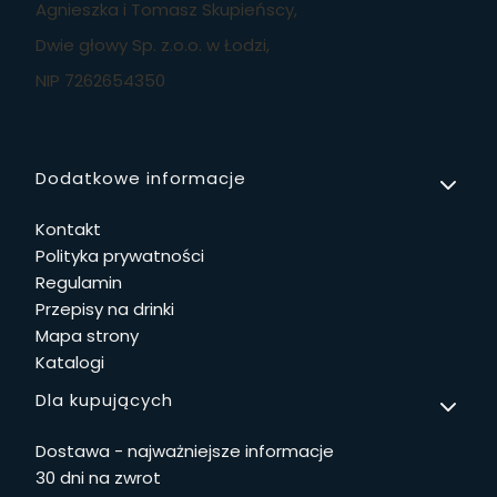
Agnieszka i Tomasz Skupieńscy,
Dwie głowy Sp. z.o.o. w Łodzi,
NIP 7262654350
Linki w stopce
Dodatkowe informacje
Kontakt
Polityka prywatności
Regulamin
Przepisy na drinki
Mapa strony
Katalogi
Dla kupujących
Dostawa - najważniejsze informacje
30 dni na zwrot