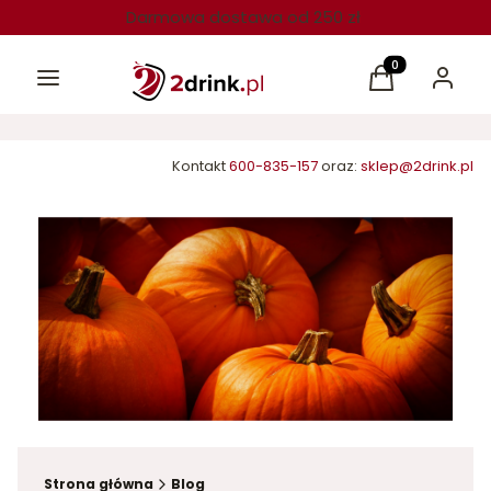
Darmowa dostawa od 250 zł
Menu
Produkty w kos
Koszyk
Zaloguj 
Kontakt
600-835-157
oraz:
sklep@2drink.pl
Strona główna
Blog