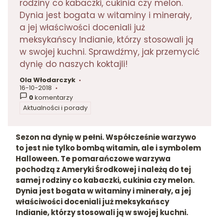
rodziny co kabaczki, cukinia czy melon.
Dynia jest bogata w witaminy i minerały,
a jej właściwości doceniali już
meksykańscy Indianie, którzy stosowali ją
w swojej kuchni. Sprawdźmy, jak przemycić
dynię do naszych koktajli!
Ola Włodarczyk
autor:
16-10-2018
dodano:
0
komentarzy
Aktualności i porady
w kategorii
Sezon na dynię w pełni. Współcześnie warzywo
to jest nie tylko bombą witamin, ale i symbolem
Halloween. Te pomarańczowe warzywa
pochodzą z Ameryki Środkowej i należą do tej
samej rodziny co kabaczki, cukinia czy melon.
Dynia jest bogata w witaminy i minerały, a jej
właściwości doceniali już meksykańscy
Indianie, którzy stosowali ją w swojej kuchni.