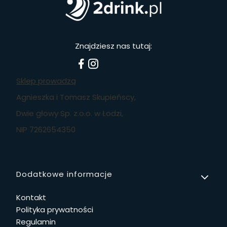
Znajdziesz nas tutaj:
Sklep prowadzą
Agnieszka i Tomasz Skupieńscy,
Dwie głowy Sp. z.o.o. w Łodzi,
NIP 7262654350
Linki w stopce
Dodatkowe informacje
Kontakt
Polityka prywatności
Regulamin