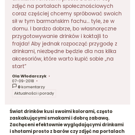
zdjęć na portalach społecznościowych
coraz częściej chcemy spróbować swoich
sił w tym barmańskim fachu… tyle, że w
domu. I bardzo dobrze, bo własnoręczne
przygotowywanie drinków i koktajli to
frajda! Aby jednak rozpocząć przygodę z
drinkami, niezbędne będzie dla nas kilka
akcesoriów, które warto kupić sobie „na
start”
Ola Włodarczyk
autor:
07-09-2018
dodano:
0
komentarzy
Aktualności i porady
w kategorii
Świat drinków kusi swoimi kolorami, często
zaskakującymi smakami i dobrą zabawą.
Zachęceni efektownie wyglądającymi drinkami
i shotami prosto z barów czy zdjęć na portalach