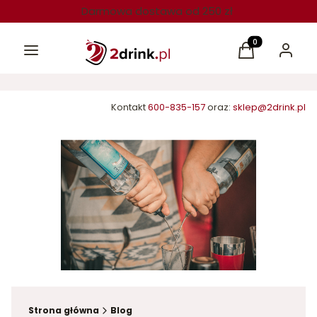
Darmowa dostawa od 250 zł
Menu
Produkty w kos
Koszyk
Zaloguj 
Kontakt
600-835-157
oraz:
sklep@2drink.pl
Strona główna
Blog