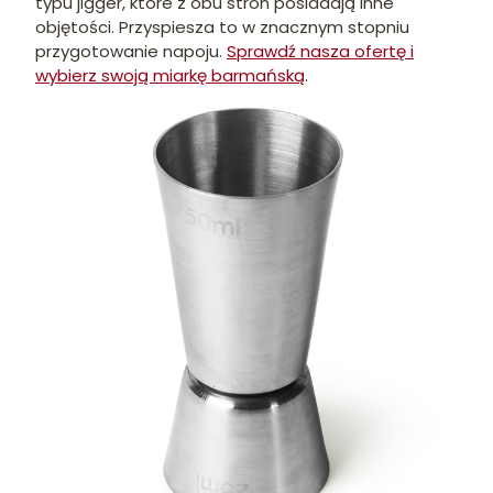
typu jigger, które z obu stron posiadają inne
objętości. Przyspiesza to w znacznym stopniu
przygotowanie napoju.
Sprawdź nasza ofertę i
wybierz swoją miarkę barmańską
.