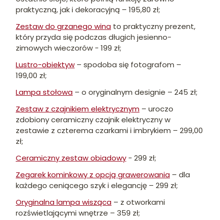
praktyczną, jak i dekoracyjną – 195,80 zł;
Zestaw do grzanego wina
to praktyczny prezent,
który przyda się podczas długich jesienno-
zimowych wieczorów - 199 zł;
Lustro-obiektyw
– spodoba się fotografom –
199,00 zł;
Lampa stołowa
– o oryginalnym designie – 245 zł;
Zestaw z czajnikiem elektrycznym
– uroczo
zdobiony ceramiczny czajnik elektryczny w
zestawie z czterema czarkami i imbrykiem – 299,00
zł;
Ceramiczny zestaw obiadowy
- 299 zł;
Zegarek kominkowy z opcją grawerowania
– dla
każdego ceniącego szyk i elegancję – 299 zł;
Oryginalna lampa wisząca
– z otworkami
rozświetlającymi wnętrze – 359 zł;