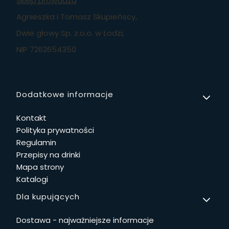
Sklep prowadzą
Agnieszka i Tomasz Skupieńscy,
Dwie głowy Sp. z.o.o. w Łodzi,
NIP 7262654350
Linki w stopce
Dodatkowe informacje
Kontakt
Polityka prywatności
Regulamin
Przepisy na drinki
Mapa strony
Katalogi
Dla kupujących
Dostawa - najważniejsze informacje