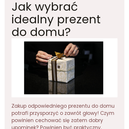
Jak wybrać
idealny prezent
do domu?
Zakup odpowiedniego prezentu do domu
potrafi przysporzyć o zawrót głowy! Czym
powinien cechować się zatem dobry
upominek? Powinien być praktyczny,