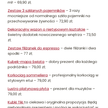
ml! – 69,90 zł;
Zestaw 3 szklanych pojemników
– 3 razy
mocniejsze od normalnego szkła pojemniki na
przechowywanie żywności – 72,90 zł;
Dekoracyjny wazon o nietypowym kształcie
–
świetny dodatek nowoczesnego wnętrza – 73,50
zł;
Zestaw filiżanek do espresso
– dwie filiżanki i dwa
spodki – 77 zł;
Kubek-mapa świata
– dobry prezent dla każdego
podróżnika – 79,00 zł;
Korkociąg sommeliera
– profesjonalny korkociąg w
stylowym etui – 79,00 zł;
Lustro platynowa płyta
– prezent dla muzyków –
79,00 zł;
Kubki Tiki
to ciekawa i oryginalna propozycja. Będą
niebanalnym prezentem i można je wykorzystać w