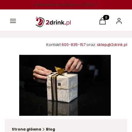
Darmowa dostawa od 250 zł
Menu
Produkty w kos
Koszyk
Zaloguj 
Kontakt
600-835-157
oraz:
sklep@2drink.pl
Strona główna
Blog