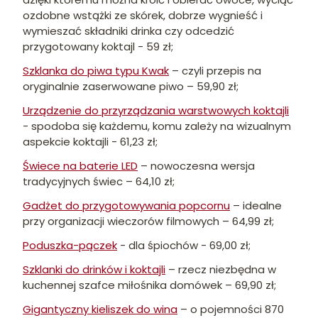
ozdobne wstążki ze skórek, dobrze wygnieść i
wymieszać składniki drinka czy odcedzić
przygotowany koktajl - 59 zł;
Szklanka do piwa typu Kwak
– czyli przepis na
oryginalnie zaserwowane piwo – 59,90 zł;
Urządzenie do przyrządzania warstwowych koktajli
- spodoba się każdemu, komu zależy na wizualnym
aspekcie koktajli - 61,23 zł;
Świece na baterie LED
– nowoczesna wersja
tradycyjnych świec – 64,10 zł;
Gadżet do przygotowywania popcornu
– idealne
przy organizacji wieczorów filmowych – 64,99 zł;
Poduszka-pączek
- dla śpiochów - 69,00 zł;
Szklanki do drinków i koktajli
– rzecz niezbędna w
kuchennej szafce miłośnika domówek – 69,90 zł;
Gigantyczny kieliszek do wina
– o pojemności 870