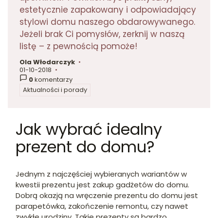
estetycznie zapakowany i odpowiadający
stylowi domu naszego obdarowywanego.
Jeżeli brak Ci pomysłów, zerknij w naszą
listę – z pewnością pomoże!
Ola Włodarczyk
autor:
01-10-2018
dodano:
0
komentarzy
Aktualności i porady
w kategorii
Jak wybrać idealny
prezent do domu?
Jednym z najczęściej wybieranych wariantów w
kwestii prezentu jest zakup gadżetów do domu.
Dobrą okazją na wręczenie prezentu do domu jest
parapetówka, zakończenie remontu, czy nawet
zwykłe urodziny. Takie prezenty są bardzo