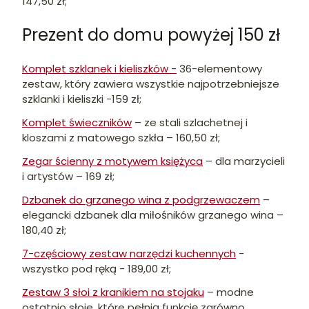
147,50 zł;
Prezent do domu powyżej 150 zł
Komplet szklanek i kieliszków -
36-elementowy
zestaw, który zawiera wszystkie najpotrzebniejsze
szklanki i kieliszki -159 zł;
Komplet świeczników
– ze stali szlachetnej i
kloszami z matowego szkła – 160,50 zł;
Zegar ścienny z motywem księżyca
– dla marzycieli
i artystów – 169 zł;
Dzbanek do grzanego wina z podgrzewaczem
–
elegancki dzbanek dla miłośników grzanego wina –
180,40 zł;
7-częściowy zestaw narzędzi kuchennych
-
wszystko pod ręką - 189,00 zł;
Zestaw 3 słoi z kranikiem na stojaku
– modne
ostatnio słoje, które pełnią funkcję zarówno