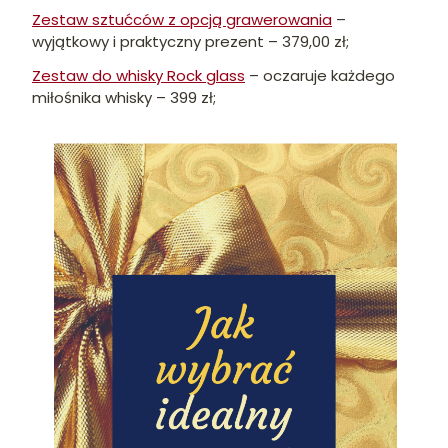
Zestaw sztućców z opcją grawerowania
–
wyjątkowy i praktyczny prezent – 379,00 zł;
Zestaw do whisky Rock glass
– oczaruje każdego
miłośnika whisky – 399 zł;