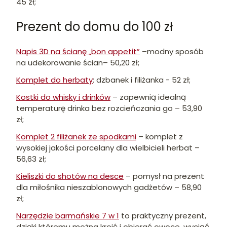
45 zł;
Prezent do domu do 100 zł
Napis 3D na ścianę „bon appetit”
–modny sposób
na udekorowanie ścian– 50,20 zł;
Komplet do herbaty
: dzbanek i filiżanka - 52 zł;
Kostki do whisky i drinków
– zapewnią idealną
temperaturę drinka bez rozcieńczania go – 53,90
zł;
Komplet 2 filiżanek ze spodkami
– komplet z
wysokiej jakości porcelany dla wielbicieli herbat –
56,63 zł;
Kieliszki do shotów na desce
– pomysł na prezent
dla miłośnika nieszablonowych gadżetów – 58,90
zł;
Narzędzie barmańskie 7 w 1
to praktyczny prezent,
dzięki któremu można kroić i obierać owoce, wyciąć