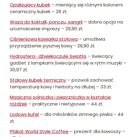
Opalizujący kubek
– mieniący się różnymi kolorami
ceramiczny kubek – 29 zł;
Waza do koktajli, ponczu, sangrii
– dobra opcja na
urozmaicenie imprezy – 29,90 zł;
Ciśnieniowa kawiarka stołowa
– umożliwia
przyrządzenie pysznej kawy - 29,90 zł;
Hydrosfera- dźwiękoczułe światła
– świecący
gadżet z lampkami świecącymi się w rytm muzyki –
30,97 zł;
Stalowy kubek termiczny
– pozwoli zachować
temperaturę kawy i herbaty na dłużej – 33 zł;
Magiczna solniczka i pieprzniczka w kształcie
różdżek
– praktyczne i nietypowe – 44 zł;
Lodowy kufel
– dla miłośników zimnego piwka - 44
zł;
Plakat World Style Coffee
– prezent dla kawoszy –