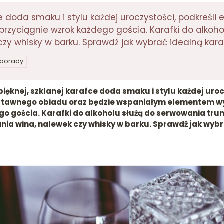
ce doda smaku i stylu każdej uroczystości, podkreśl
rzyciągnie wzrok każdego gościa. Karafki do alkoho
zy whisky w barku. Sprawdź jak wybrać idealną kara
i porady
ęknej, szklanej karafce doda smaku i stylu każdej uroc
stawnego obiadu oraz będzie wspaniałym elementem wys
o gościa. Karafki do alkoholu służą do serwowania trun
ia wina, nalewek czy whisky w barku. Sprawdź jak wybr