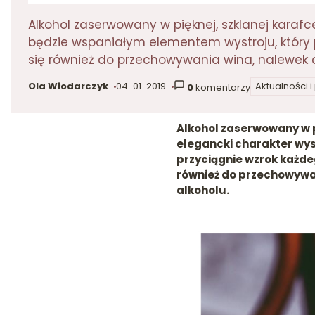
Alkohol zaserwowany w pięknej, szklanej karaf
będzie wspaniałym elementem wystroju, który p
się również do przechowywania wina, nalewek c
Ola Włodarczyk
04-01-2019
Aktualności 
0
komentarzy
autor:
dodano:
w kategorii
Alkohol zaserwowany w pi
elegancki charakter wy
przyciągnie wzrok każdeg
również do przechowywan
alkoholu.