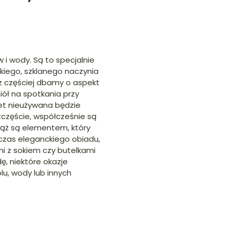
w i wody. Są to specjalnie
kiego, szklanego naczynia
az częściej dbamy o aspekt
iół na spotkania przy
wet nieużywana będzie
szczęście, współcześnie są
iąż są elementem, który
dczas eleganckiego obiadu,
mi z sokiem czy butelkami
, niektóre okazje
u, wody lub innych