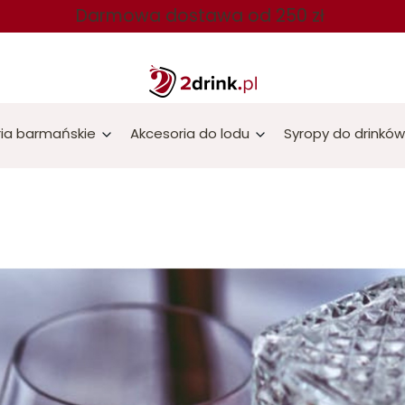
Darmowa dostawa od 250 zł
ia barmańskie
Akcesoria do lodu
Syropy do drinków