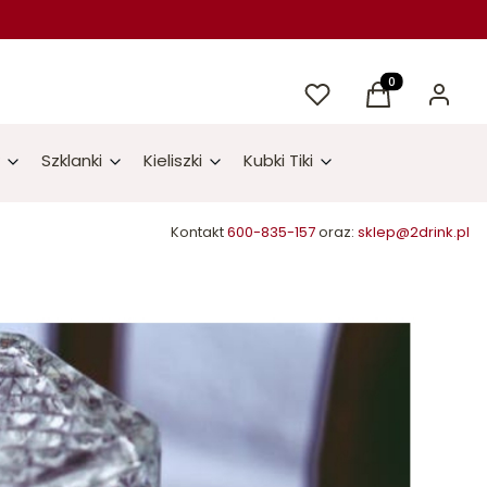
Ulubione
Produkty w kos
Koszyk
Zaloguj 
Szklanki
Kieliszki
Kubki Tiki
Kontakt
600-835-157
oraz:
sklep@2drink.pl