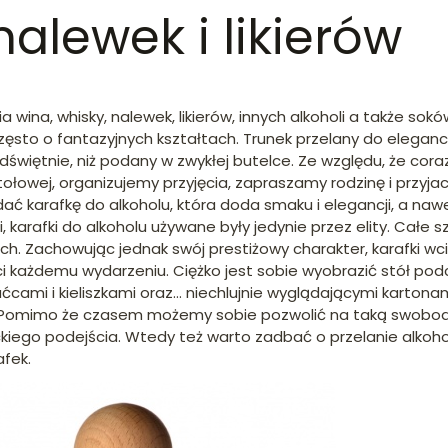
nalewek i likierów
 wina, whisky, nalewek, likierów, innych alkoholi a także sokó
zęsto o fantazyjnych kształtach. Trunek przelany do eleganc
dświętnie, niż podany w zwykłej butelce. Ze względu, że cor
ołowej, organizujemy przyjęcia, zapraszamy rodzinę i przyjac
ać karafkę do alkoholu, która doda smaku i elegancji, a na
, karafki do alkoholu używane były jedynie przez elity. Całe 
. Zachowując jednak swój prestiżowy charakter, karafki wc
i każdemu wydarzeniu. Ciężko jest sobie wyobrazić stół po
ćcami i kieliszkami oraz… niechlujnie wyglądającymi kartona
 Pomimo że czasem możemy sobie pozwolić na taką swobodę
ego podejścia. Wtedy też warto zadbać o przelanie alkohol
fek.