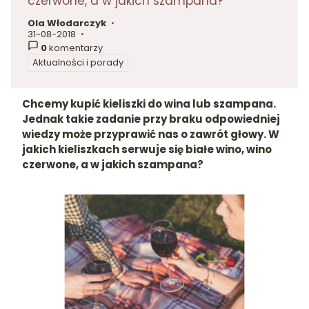
czerwone, a w jakich szampana?
Ola Włodarczyk
autor:
31-08-2018
dodano:
0
komentarzy
Aktualności i porady
w kategorii
Chcemy kupić kieliszki do wina lub szampana.
Jednak takie zadanie przy braku odpowiedniej
wiedzy może przyprawić nas o zawrót głowy. W
jakich kieliszkach serwuje się białe wino, wino
czerwone, a w jakich szampana?