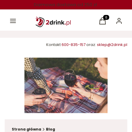
Darmowa dostawa od 250 zł
Menu
Produkty w kos
Koszyk
Zaloguj 
Kontakt
600-835-157
oraz:
sklep@2drink.pl
Strona główna
Blog