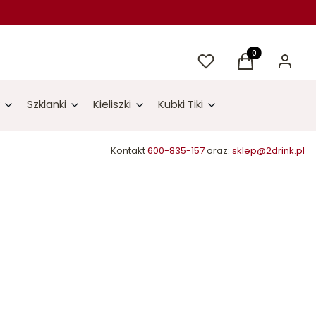
Ulubione
Produkty w kos
Koszyk
Zaloguj 
Szklanki
Kieliszki
Kubki Tiki
Kontakt
600-835-157
oraz:
sklep@2drink.pl