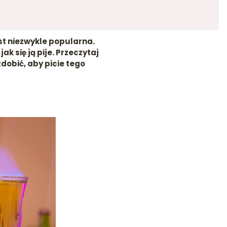
t niezwykle popularna.
k się ją pije. Przeczytaj
zdobić, aby picie tego