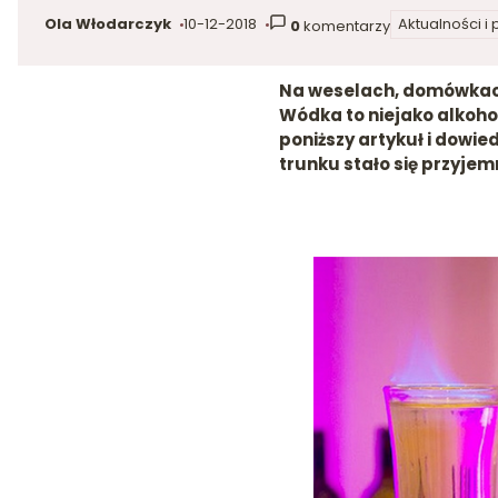
Ola Włodarczyk
10-12-2018
Aktualności i
0
komentarzy
autor:
dodano:
w kategorii
Na weselach, domówkach,
Wódka to niejako alkohol
poniższy artykuł i dowied
trunku stało się przyjem