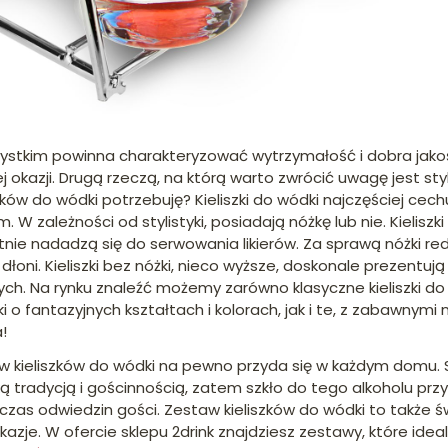
ystkim powinna charakteryzować wytrzymałość i dobra jakoś
 okazji. Drugą rzeczą, na którą warto zwrócić uwagę jest styl
iszków do wódki potrzebuję? Kieliszki do wódki najczęściej ce
W zależności od stylistyki, posiadają nóżkę lub nie. Kieliszk
etnie nadadzą się do serwowania likierów. Za sprawą nóżki r
dłoni. Kieliszki bez nóżki, nieco wyższe, doskonale prezentu
h. Na rynku znaleźć możemy zarówno klasyczne kieliszki do
ki o fantazyjnych kształtach i kolorach, jak i te, z zabawnym
!
w kieliszków do wódki na pewno przyda się w każdym domu. 
ą tradycją i gościnnością, zatem szkło do tego alkoholu pr
dczas odwiedzin gości. Zestaw kieliszków do wódki to także 
azje. W ofercie sklepu 2drink znajdziesz zestawy, które ideal