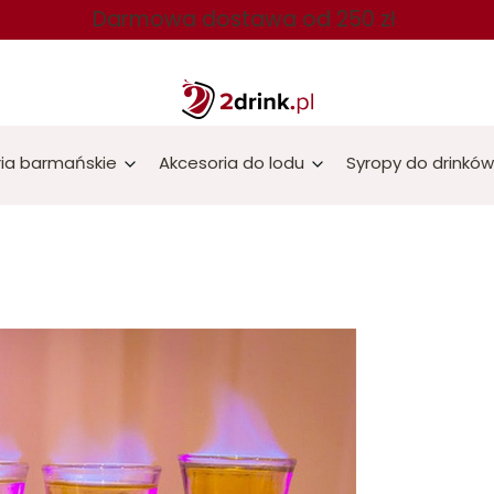
Darmowa dostawa od 250 zł
ia barmańskie
Akcesoria do lodu
Syropy do drinków