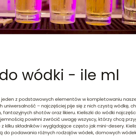
 do wódki - ile ml
wią jeden z podstawowych elementów w kompletowaniu nasze
 uniwersalność – najczęściej pije się z nich czystą wódkę, 
fantazyjnych shotów oraz likieru. Kieliszki do wódki najczę
ą pojemnością powinni zwrócić uwagę wszyscy, którzy chcą p
 kilku składników i wyglądające często jak mini-desery. Kielis
ą do podawania różnych rodzajów wódek, domowych wódek cz