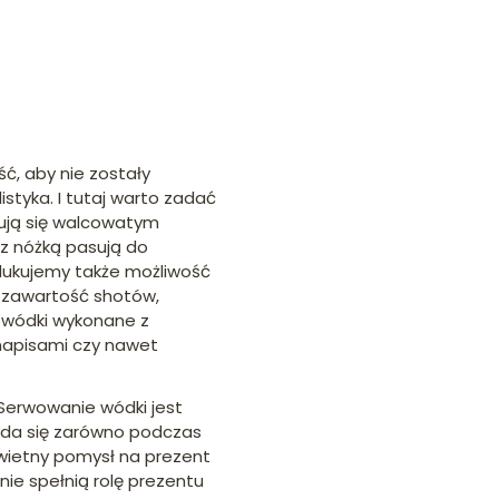
ć, aby nie zostały
istyka. I tutaj warto zadać
chują się walcowatym
i z nóżką pasują do
edukujemy także możliwość
ją zawartość shotów,
 wódki wykonane z
i napisami czy nawet
Serwowanie wódki jest
zyda się zarówno podczas
świetny pomysł na prezent
nie spełnią rolę prezentu