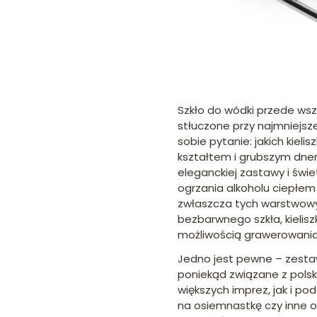
Szkło do wódki przede wsz
stłuczone przy najmniejszej
sobie pytanie: jakich kiel
kształtem i grubszym dnem. 
eleganckiej zastawy i świ
ogrzania alkoholu ciepłem 
zwłaszcza tych warstwowyc
bezbarwnego szkła, kielisz
możliwością grawerowania
Jedno jest pewne – zesta
poniekąd związane z polsk
większych imprez, jak i po
na osiemnastkę czy inne ok