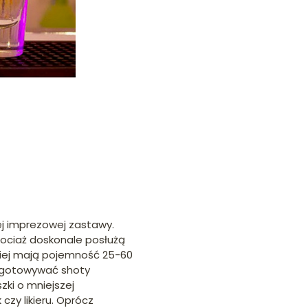
j imprezowej zastawy.
chociaż doskonale posłużą
ściej mają pojemność 25-60
rzygotowywać shoty
zki o mniejszej
y likieru. Oprócz