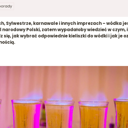
 porady
 Sylwestrze, karnawale i innych imprezach – wódka jes
 narodowy Polski, zatem wypadałoby wiedzieć w czym, i ja
z się, jak wybrać odpowiednie kieliszki do wódki i jak je o
nością.