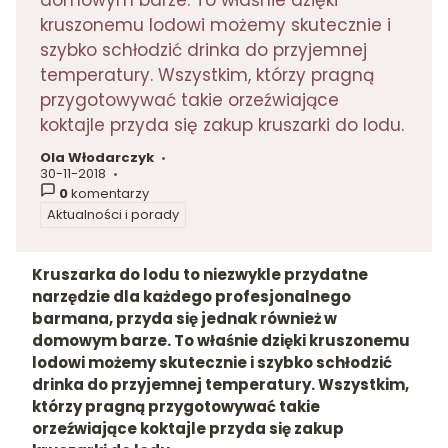
domowym barze. To właśnie dzięki
kruszonemu lodowi możemy skutecznie i
szybko schłodzić drinka do przyjemnej
temperatury. Wszystkim, którzy pragną
przygotowywać takie orzeźwiające
koktajle przyda się zakup kruszarki do lodu.
Ola Włodarczyk
autor:
30-11-2018
dodano:
0
komentarzy
Aktualności i porady
w kategorii
Kruszarka do lodu to niezwykle przydatne
narzędzie dla każdego profesjonalnego
barmana, przyda się jednak również w
domowym barze. To właśnie dzięki kruszonemu
lodowi możemy skutecznie i szybko schłodzić
drinka do przyjemnej temperatury. Wszystkim,
którzy pragną przygotowywać takie
orzeźwiające koktajle przyda się zakup