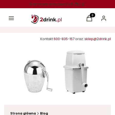
Darmowa dostawa od 250 zł
Menu
Produkty w kos
Koszyk
Zaloguj 
Kontakt
600-835-157
oraz:
sklep@2drink.pl
Strona główna
Blog