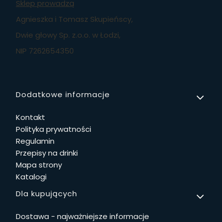
Sklep prowadzą
Agnieszka i Tomasz Skupieńscy,
Dwie głowy Sp. z.o.o. w Łodzi,
NIP 7262654350
Linki w stopce
Dodatkowe informacje
Kontakt
Polityka prywatności
Regulamin
Przepisy na drinki
Mapa strony
Katalogi
Dla kupujących
Dostawa - najważniejsze informacje