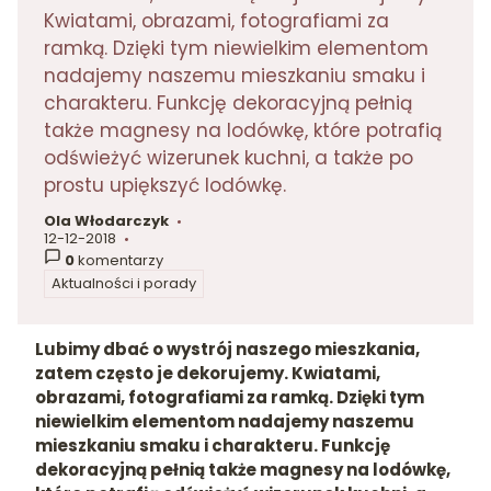
Kwiatami, obrazami, fotografiami za
ramką. Dzięki tym niewielkim elementom
nadajemy naszemu mieszkaniu smaku i
charakteru. Funkcję dekoracyjną pełnią
także magnesy na lodówkę, które potrafią
odświeżyć wizerunek kuchni, a także po
prostu upiększyć lodówkę.
Ola Włodarczyk
autor:
12-12-2018
dodano:
0
komentarzy
Aktualności i porady
w kategorii
Lubimy dbać o wystrój naszego mieszkania,
zatem często je dekorujemy. Kwiatami,
obrazami, fotografiami za ramką. Dzięki tym
niewielkim elementom nadajemy naszemu
mieszkaniu smaku i charakteru. Funkcję
dekoracyjną pełnią także magnesy na lodówkę,