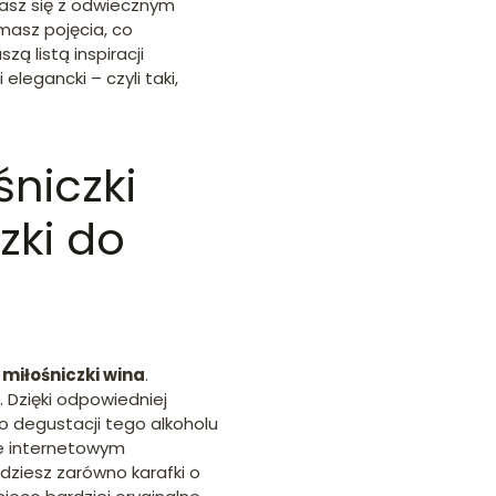
ykasz się z odwiecznym
masz pojęcia, co
 listą inspiracji
elegancki – czyli taki,
śniczki
zki do
 miłośniczki wina
.
 Dzięki odpowiedniej
do degustacji tego alkoholu
e internetowym
dziesz zarówno karafki o