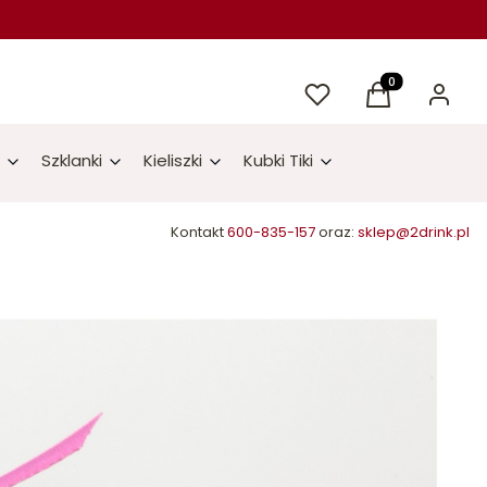
Ulubione
Produkty w kos
Koszyk
Zaloguj 
Szklanki
Kieliszki
Kubki Tiki
Kontakt
600-835-157
oraz:
sklep@2drink.pl