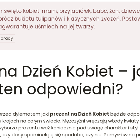
im święto kobiet: mam, przyjaciółek, babć, żon, dzi
ócz bukietu tulipanów i klasycznych życzeń. Postaw
agwarantuje uśmiech na jej twarzy.
 porady
na Dzień Kobiet – j
ten odpowiedni?
 przed dylematem jaki
prezent na Dzień Kobiet
będzie odpow
 krajach na całym świecie. Mężczyźni wręczają wtedy kwiaty 
yborze prezentu weź koniecznie pod uwagę charakter i sty
, czy dany upominek jej się spodoba, czy nie. Pomysłów na p