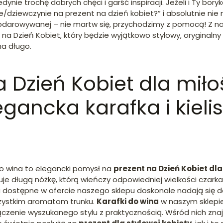
ynie trochę dobrych chęci i garść inspiracji. Jeżeli i Ty bor
/dziewczynie na prezent na dzień kobiet?” i absolutnie nie 
darowywanej – nie martw się, przychodzimy z pomocą! Z naszą
na Dzień Kobiet, który będzie wyjątkowo stylowy, oryginalny i 
a długo.
 Dzień Kobiet dla miło
gancka karafka i kielis
i do wina to elegancki pomysł na
prezent na Dzień Kobiet dla
e długą nóżkę, którą wieńczy odpowiedniej wielkości czarka.
wina dostępne w ofercie naszego sklepu doskonale nadają się 
szystkim aromatom trunku.
Karafki do wina
w naszym sklepi
czenie wyszukanego stylu z praktycznością. Wśród nich znaj