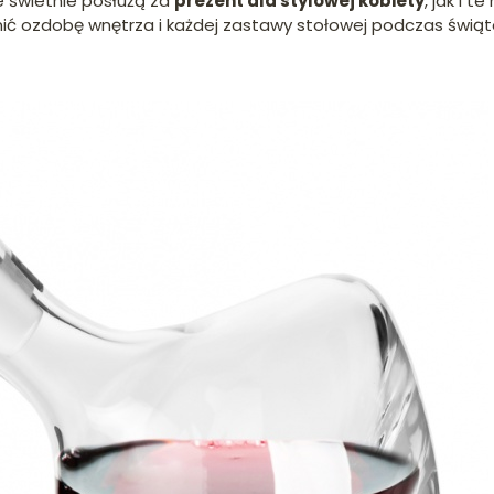
e świetnie posłużą za
prezent dla stylowej kobiety
, jak i t
ić ozdobę wnętrza i każdej zastawy stołowej podczas świąt