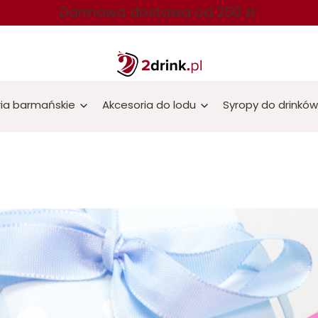
Darmowa dostawa od 250 zł
ia barmańskie
Akcesoria do lodu
Syropy do drinków