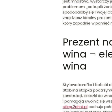
jest mnóstwo, wystarczy jed
problemem: „co kupić żonie
spodobałoby się Twojej Ob
znajdziesz idealny prezent 
który zapadnie w pamięć n
Prezent na
wina – ele
wina
Stylowa karafka i kieliszk
Stabilna stopka podtrzymuj
konstrukcji, kieliszki do 
i pomagają uwolnić się w
sklep.2drink.pl
cechuje połą