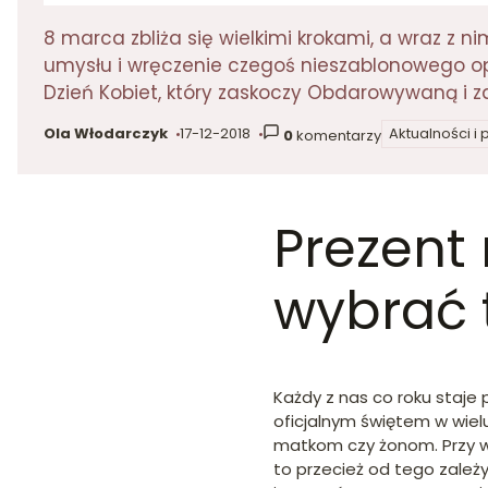
8 marca zbliża się wielkimi krokami, a wraz z n
umysłu i wręczenie czegoś nieszablonowego opr
Dzień Kobiet, który zaskoczy Obdarowywaną i z
Ola Włodarczyk
17-12-2018
Aktualności i
0
komentarzy
autor:
dodano:
w kategorii
Prezent 
wybrać 
Każdy z nas co roku staje
oficjalnym świętem w wielu
matkom czy żonom. Przy w
to przecież od tego zależy