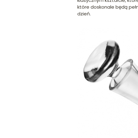
klasycznym kształcie, któr
które doskonale będą pełn
dzień.