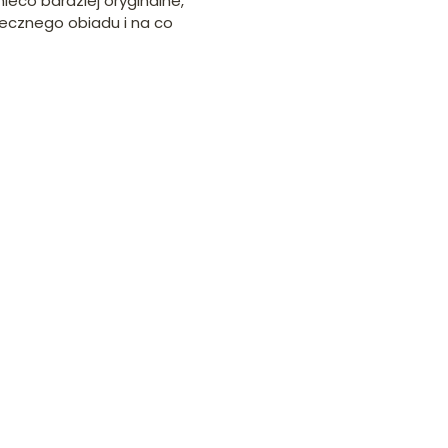
e nieco bardziej oryginalne,
ecznego obiadu i na co