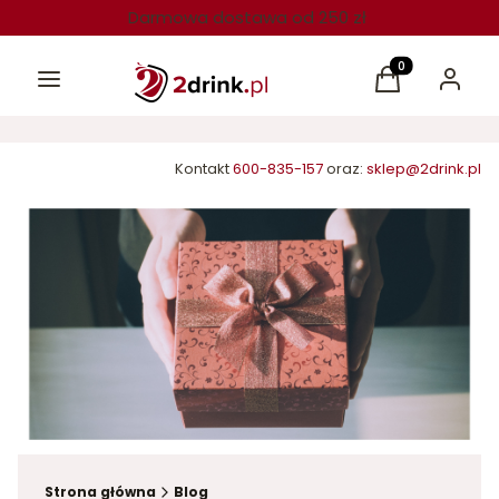
Darmowa dostawa od 250 zł
Menu
Produkty w kos
Koszyk
Zaloguj 
Kontakt
600-835-157
oraz:
sklep@2drink.pl
Strona główna
Blog