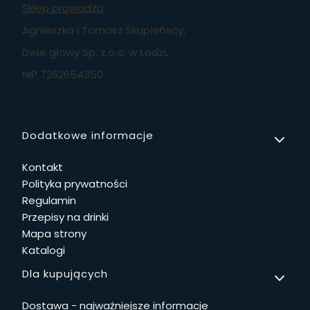
Sklep prowadzą
Agnieszka i Tomasz Skupieńscy,
Dwie głowy Sp. z.o.o. w Łodzi,
NIP 7262654350
Linki w stopce
Dodatkowe informacje
Kontakt
Polityka prywatności
Regulamin
Przepisy na drinki
Mapa strony
Katalogi
Dla kupujących
Dostawa - najważniejsze informacje