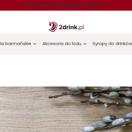
Darmowa dostawa od 250 zł
ia barmańskie
Akcesoria do lodu
Syropy do drinków