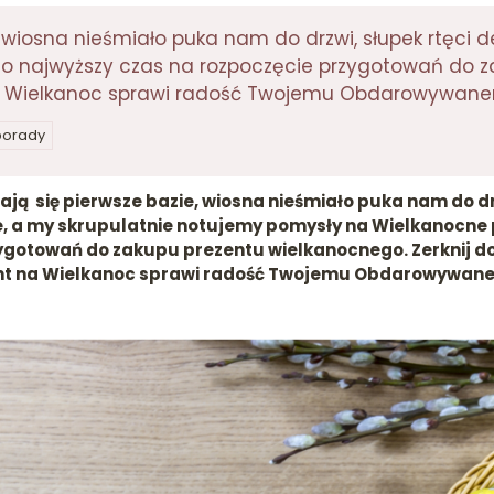
wiosna nieśmiało puka nam do drzwi, słupek rtęci de
 najwyższy czas na rozpoczęcie przygotowań do za
nt na Wielkanoc sprawi radość Twojemu Obdarowywan
 porady
ją się pierwsze bazie, wiosna nieśmiało puka nam do drz
ze, a my skrupulatnie notujemy pomysły na Wielkanocne 
ygotowań do zakupu prezentu wielkanocnego. Zerknij do
ezent na Wielkanoc sprawi radość Twojemu Obdarowywan