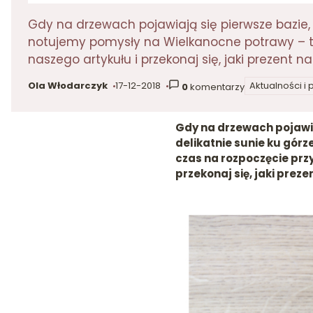
Gdy na drzewach pojawiają się pierwsze bazie, 
notujemy pomysły na Wielkanocne potrawy – to
naszego artykułu i przekonaj się, jaki preze
Ola Włodarczyk
17-12-2018
Aktualności i
0
komentarzy
autor:
dodano:
w kategorii
Gdy na drzewach pojawia
delikatnie sunie ku gór
czas na rozpoczęcie prz
przekonaj się, jaki pr