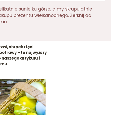
likatnie sunie ku górze, a my skrupulatnie
kupu prezentu wielkanocnego. Zerknij do
emu.
wi, słupek rtęci
potrawy – to najwyższy
 naszego artykułu i
emu.