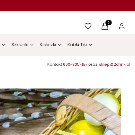
Ulubione
Produkty w kos
Koszyk
Zaloguj 
Szklanki
Kieliszki
Kubki Tiki
Kontakt
600-835-157
oraz:
sklep@2drink.pl