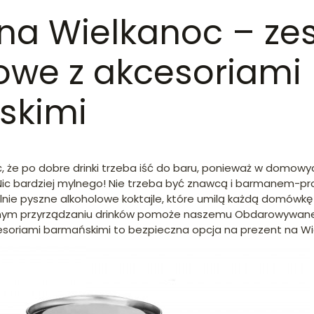
 na Wielkanoc – ze
owe z akcesoriami
skimi
że po dobre drinki trzeba iść do baru, ponieważ w domowy
Nic bardziej mylnego! Nie trzeba być znawcą i barmanem-pro
ie pyszne alkoholowe koktajle, które umilą każdą domówkę
cznym przyrządzaniu drinków pomoże naszemu Obdarowywa
soriami barmańskimi to bezpieczna opcja na prezent na Wi