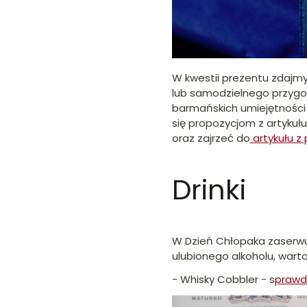
W kwestii prezentu zdajmy
lub samodzielnego przygo
barmańskich umiejętności i
się propozycjom z artykułu
oraz zajrzeć do
artykułu z
Drinki
W Dzień Chłopaka zaserwu
ulubionego alkoholu, warto
- Whisky Cobbler - s
prawd