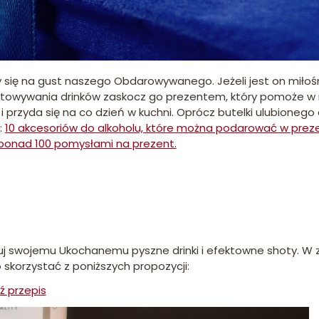
 się na gust naszego Obdarowywanego. Jeżeli jest on miłoś
towywania drinków zaskocz go prezentem, który pomoże w r
 przyda się na co dzień w kuchni. Oprócz butelki ulubionego 
:
10 akcesoriów do alkoholu, które można podarować w prez
 ponad 100 pomysłami na prezent.
j swojemu Ukochanemu pyszne drinki i efektowne shoty. W z
 skorzystać z poniższych propozycji:
ź przepis