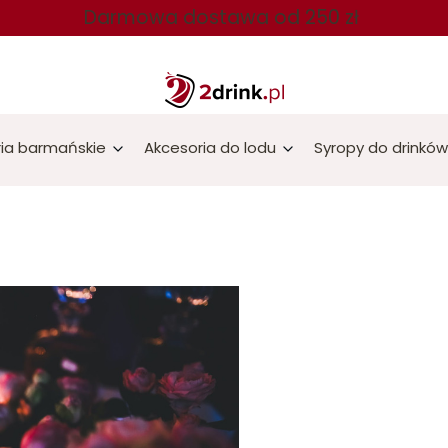
Darmowa dostawa od 250 zł
ia barmańskie
Akcesoria do lodu
Syropy do drinków