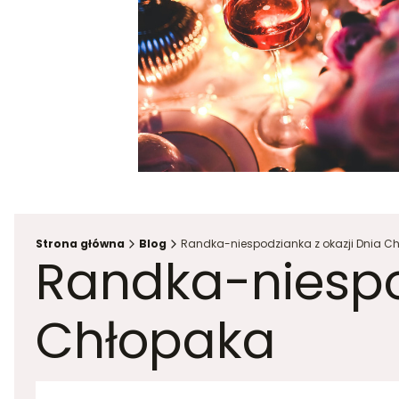
Strona główna
Blog
Randka-niespodzianka z okazji Dnia C
Randka-niespo
Chłopaka