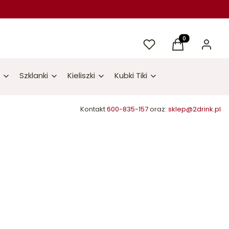
Ulubione
Produkty w kos
Koszyk
Zaloguj 
Szklanki
Kieliszki
Kubki Tiki
Kontakt
600-835-157
oraz:
sklep@2drink.pl