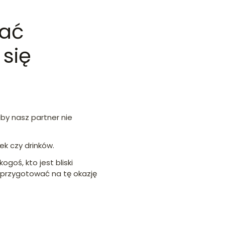
wać
się
by nasz partner nie
ek czy drinków.
ogoś, kto jest bliski
 przygotować na tę okazję