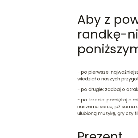
Aby z po
randkę-ni
poniższy
- po pierwsze: najważniej
wiedział o naszych przygo
- po drugie: zadbaj o atr
- po trzecie: pamiętaj o mi
naszemu sercu, już sama 
ulubioną muzykę, gry czy fi
Prezent