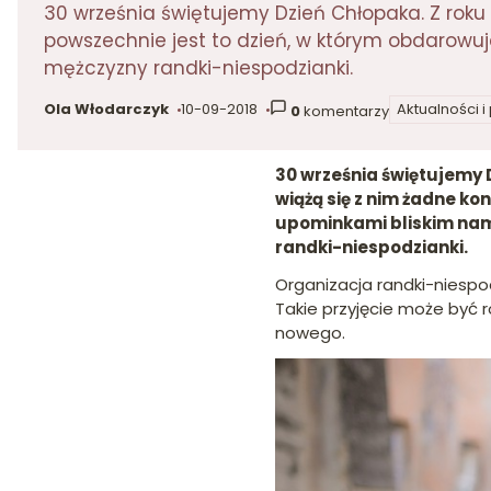
30 września świętujemy Dzień Chłopaka. Z roku 
powszechnie jest to dzień, w którym obdarow
mężczyzny randki-niespodzianki.
Ola Włodarczyk
10-09-2018
Aktualności i
0
komentarzy
autor:
dodano:
w kategorii
30 września świętujemy D
wiążą się z nim żadne k
upominkami bliskim nam
randki-niespodzianki.
Organizacja randki-niespo
Takie przyjęcie może być 
nowego.