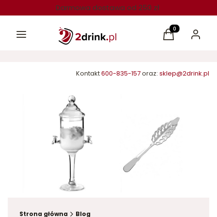
Darmowa dostawa od 250 zł
Menu
Produkty w kos
Koszyk
Zaloguj 
Kontakt
600-835-157
oraz:
sklep@2drink.pl
Strona główna
Blog