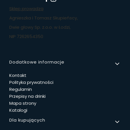
Sklep prowadzą
Agnieszka i Tomasz Skupieńscy,
Dwie głowy Sp. z.o.o. w Łodzi,
NIP 7262654350
Linki w stopce
Dodatkowe informacje
Kontakt
Polityka prywatności
Regulamin
Przepisy na drinki
Mapa strony
Katalogi
Dla kupujących