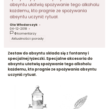
absyntu ułatwią spożywanie tego alkoholu
każdemu, kto pragnie ze spożywania
absyntu uczynić rytuał.
Ola Włodarczyk
autor:
04-12-2018
dodano:
0
komentarzy
Aktualności i porady
w kategorii
Zestaw do absyntu składa się z fontanny i
specjalnej łyżeczki. Specjalne akcesoria do
absyntu ułatwią spożywanie tego alkoholu
każdemu, kto pragnie ze spożywania absyntu
uczynić rytuał.