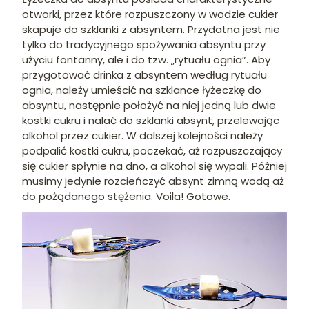
otworki, przez które rozpuszczony w wodzie cukier
skapuje do szklanki z absyntem. Przydatna jest nie
tylko do tradycyjnego spożywania absyntu przy
użyciu fontanny, ale i do tzw. „rytuału ognia”. Aby
przygotować drinka z absyntem według rytuału
ognia, należy umieścić na szklance łyżeczkę do
absyntu, następnie położyć na niej jedną lub dwie
kostki cukru i nalać do szklanki absynt, przelewając
alkohol przez cukier. W dalszej kolejności należy
podpalić kostki cukru, poczekać, aż rozpuszczający
się cukier spłynie na dno, a alkohol się wypali. Później
musimy jedynie rozcieńczyć absynt zimną wodą aż
do pożądanego stężenia. Voila! Gotowe.