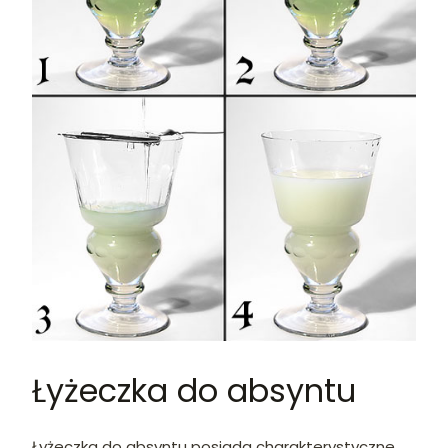
Łyżeczka do absyntu
Łyżeczka do absyntu posiada charakterystyczne