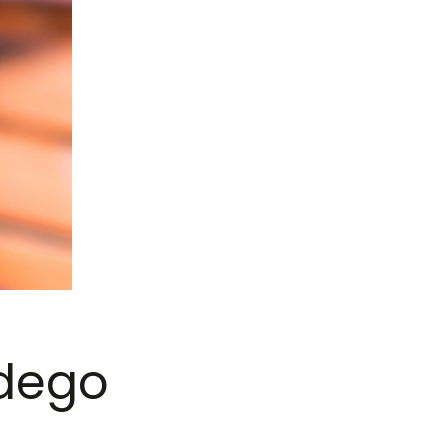
żdego