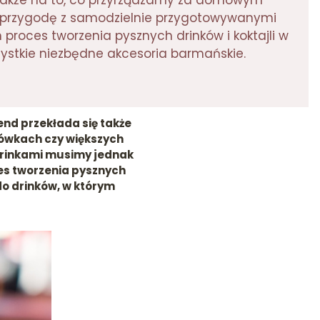
 także na to, co przyrządzamy za domowym
ą przygodę z samodzielnie przygotowywanymi
proces tworzenia pysznych drinków i koktajli w
ystkie niezbędne akcesoria barmańskie.
nd przekłada się także
ówkach czy większych
drinkami musimy jednak
ces tworzenia pysznych
do drinków, w którym