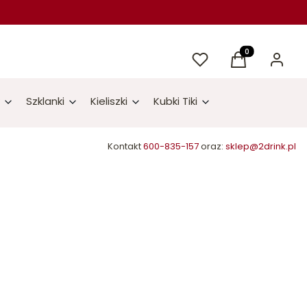
Ulubione
Produkty w kos
Koszyk
Zaloguj 
Szklanki
Kieliszki
Kubki Tiki
Kontakt
600-835-157
oraz:
sklep@2drink.pl