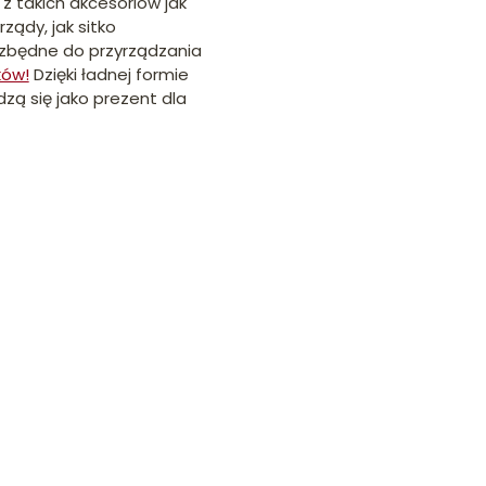
z takich akcesoriów jak
ządy, jak sitko
ezbędne do przyrządzania
ków!
Dzięki ładnej formie
zą się jako prezent dla