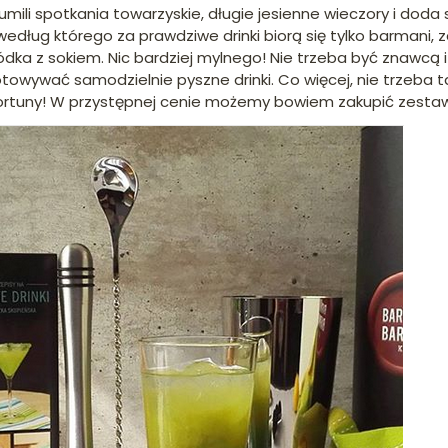
 umili spotkania towarzyskie, długie jesienne wieczory i do
 według którego za prawdziwe drinki biorą się tylko barmani
dka z sokiem. Nic bardziej mylnego! Nie trzeba być znawc
otowywać samodzielnie pyszne drinki. Co więcej, nie trzeba
ortuny! W przystępnej cenie możemy bowiem zakupić zestaw