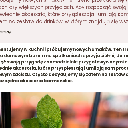
próbujemy nowych smaków. Ten trend przekłada się
ach czy większych przyjęciach. Aby rozpocząć swoj
ednie akcesoria, które przyspieszają i umilają sam 
 na zestaw do drinków, w którym znajdują się wsz
porady
entujemy w kuchni i próbujemy nowych smaków. Ten tre
 za domowym barem na spotkaniach z przyjaciółmi, dom
cząć swoją przygodę z samodzielnie przygotowywanymi 
ednie akcesoria, które przyspieszają i umilają sam pro
mowym zaciszu. Często decydujemy się zatem na zestaw 
niezbędne akcesoria barmańskie.