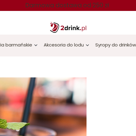
Darmowa dostawa od 250 zł
ia barmańskie
Akcesoria do lodu
Syropy do drinków