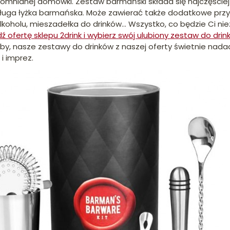
apomnianej domówki. Zestaw barmański składa się najczęściej 
 długa łyżka barmańska. Może zawierać także dodatkowe przyr
lkoholu, mieszadełka do drinków… Wszystko, co będzie Ci ni
 ofertę sklepu 2drink i wybierz swój ulubiony zestaw do drin
by, nasze zestawy do drinków z naszej oferty świetnie nadad
i imprez.