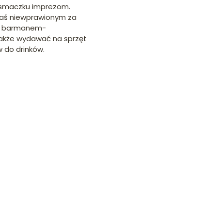
da smaczku imprezom.
, zaś niewprawionym za
ą i barmanem-
 także wydawać na sprzęt
 do drinków.