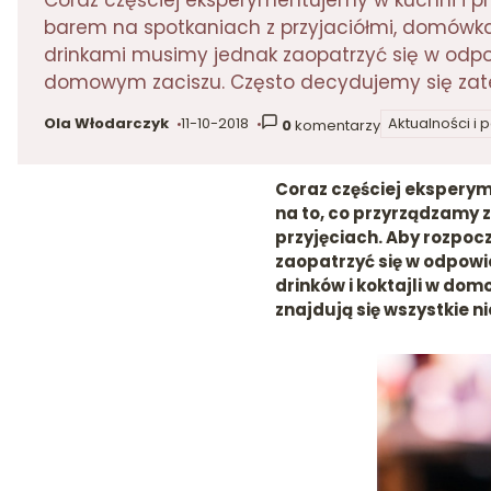
Coraz częściej eksperymentujemy w kuchni i 
barem na spotkaniach z przyjaciółmi, domówk
drinkami musimy jednak zaopatrzyć się w odpowi
domowym zaciszu. Często decydujemy się zatem
Ola Włodarczyk
11-10-2018
Aktualności i 
0
komentarzy
autor:
dodano:
w kategorii
Coraz częściej eksperym
na to, co przyrządzamy
przyjęciach. Aby rozpo
zaopatrzyć się w odpowi
drinków i koktajli w do
znajdują się wszystkie 