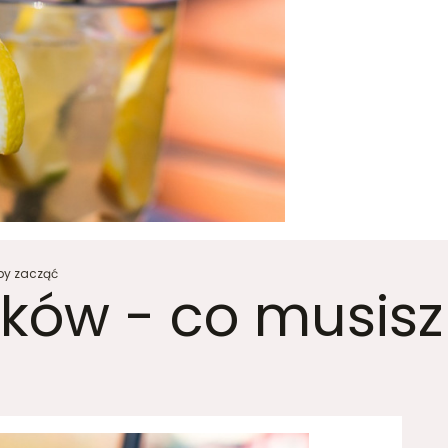
by zacząć
ków - co musisz