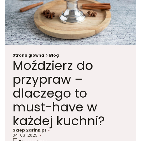
Strona główna
Blog
Moździerz do
przypraw –
dlaczego to
must-have w
każdej kuchni?
Sklep 2drink.pl
autor:
04-03-2025
dodano: