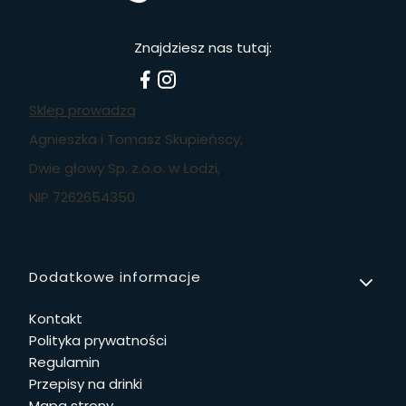
Znajdziesz nas tutaj:
Sklep prowadzą
Agnieszka i Tomasz Skupieńscy,
Dwie głowy Sp. z.o.o. w Łodzi,
NIP 7262654350
Linki w stopce
Dodatkowe informacje
Kontakt
Polityka prywatności
Regulamin
Przepisy na drinki
Mapa strony