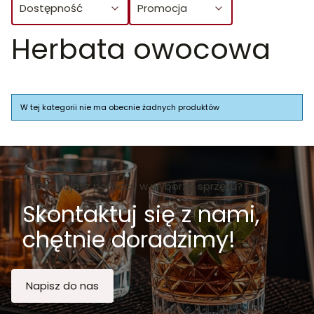
Dostępność
Promocja
Herbata owocowa
Koniec filtrów
Lista produktów
W tej kategorii nie ma obecnie żadnych produktów
Potrzebujesz pomocy w wyborze sprzętu?
Skontaktuj się z nami,
chętnie doradzimy!
Napisz do nas