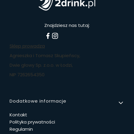
Znajdziesz nas tutaj:
Sklep prowadzą
Agnieszka i Tomasz Skupieńscy,
Dwie głowy Sp. z.o.o. w Łodzi,
NIP 7262654350
Linki w stopce
Dodatkowe informacje
Kontakt
Polityka prywatności
Regulamin