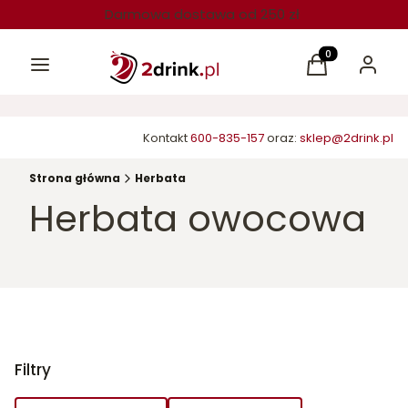
Darmowa dostawa od 250 zł
Menu
Produkty w kos
Koszyk
Zaloguj 
Kontakt
600-835-157
oraz:
sklep@2drink.pl
Strona główna
Herbata
Herbata owocowa
Filtry