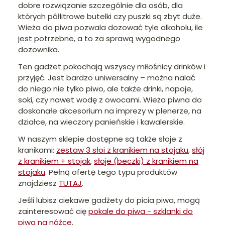
dobre rozwiązanie szczególnie dla osób, dla
których półlitrowe butelki czy puszki są zbyt duże.
Wieża do piwa pozwala dozować tyle alkoholu, ile
jest potrzebne, a to za sprawą wygodnego
dozownika.
Ten gadżet pokochają wszyscy miłośnicy drinków i
przyjęć. Jest bardzo uniwersalny – można nalać
do niego nie tylko piwo, ale także drinki, napoje,
soki, czy nawet wodę z owocami. Wieża piwna do
doskonałe akcesorium na imprezy w plenerze, na
działce, na wieczory panieńskie i kawalerskie.
W naszym sklepie dostępne są także słoje z
kranikami:
zestaw 3 słoi z kranikiem na stojaku
,
słój
z kranikiem + stojak
,
słoje (beczki) z kranikiem na
stojaku
. Pełną ofertę tego typu produktów
znajdziesz
TUTAJ
.
Jeśli lubisz ciekawe gadżety do picia piwa, mogą
zainteresować cię
pokale do piwa - szklanki do
piwa na nóżce
.