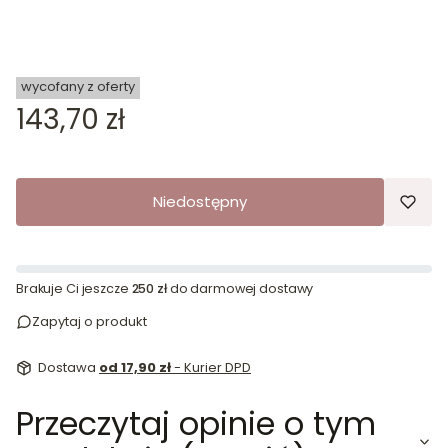
wycofany z oferty
Cena
143,70 zł
Niedostępny
Brakuje Ci jeszcze
250 zł
do darmowej dostawy
Zapytaj o produkt
Dostawa
od 17,90 zł
- Kurier DPD
Przeczytaj opinie o tym