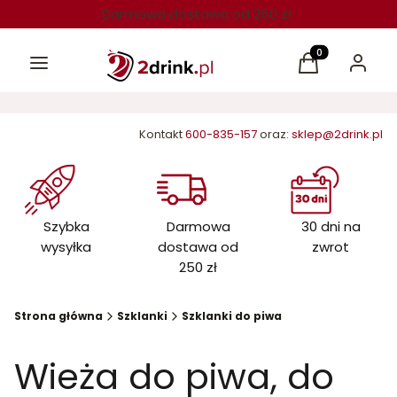
Darmowa dostawa od 250 zł
Menu
Produkty w kos
Koszyk
Zaloguj 
Kontakt
600-835-157
oraz:
sklep@2drink.pl
Szybka
Darmowa
30 dni na
wysyłka
dostawa od
zwrot
250 zł
Strona główna
Szklanki
Szklanki do piwa
Wieża do piwa, do