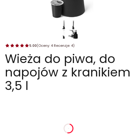
5.00
(Oceny: 4 Recenzje: 4)
Wieża do piwa, do
napojów z kranikiem
3,5 l
dnia
godziny
minuty
sekundy