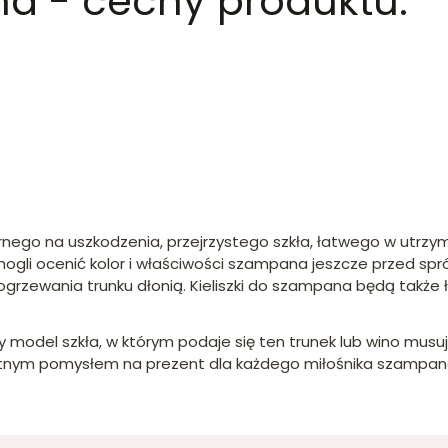
na - cechy produktu:
ego na uszkodzenia, przejrzystego szkła, łatwego w utrzyma
 mogli ocenić kolor i właściwości szampana jeszcze przed s
 ogrzewania trunku dłonią. Kieliszki do szampana będą tak
ny model szkła, w którym podaje się ten trunek lub wino musu
ietnym pomysłem na prezent dla każdego miłośnika szampana