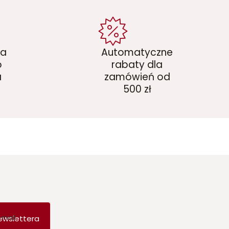
ka
Automatyczne
o
rabaty dla
a
zamówień od
500 zł
-mail
ewslettera