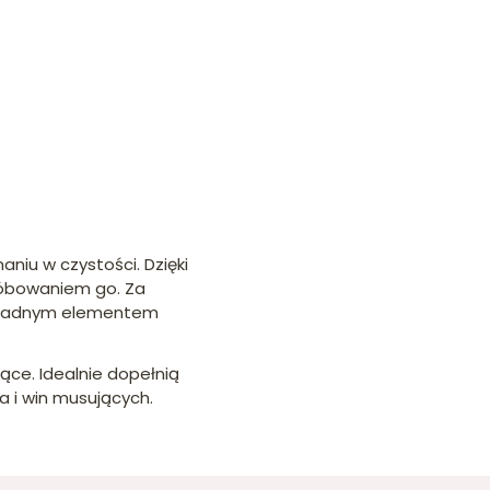
niu w czystości. Dzięki
próbowaniem go. Za
że ładnym elementem
jące. Idealnie dopełnią
 i win musujących.