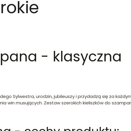
rokie
mpana - klasyczna
go Sylwestra, urodzin, jubileuszy i przydadzą się za każd
ia win musujących. Zestaw szerokich kieliszków do szampana