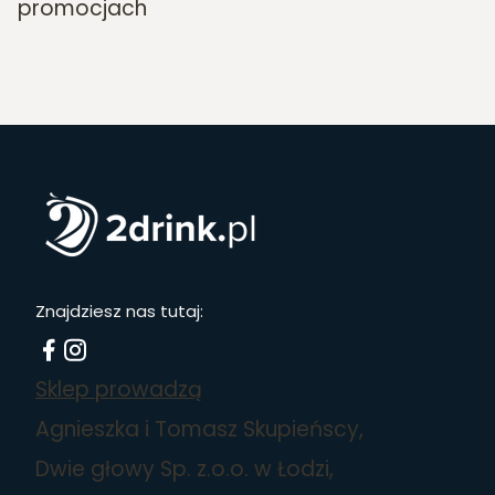
promocjach
Znajdziesz nas tutaj:
Sklep prowadzą
Agnieszka i Tomasz Skupieńscy,
Dwie głowy Sp. z.o.o. w Łodzi,