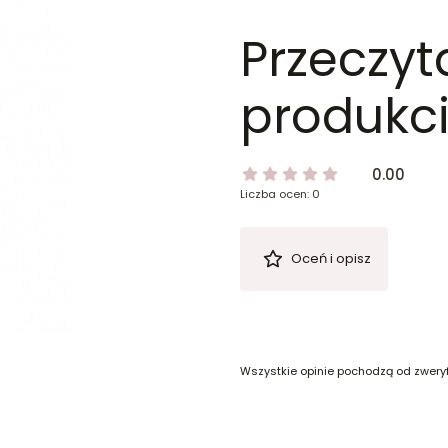
Przeczyt
produkci
0.00
Liczba ocen: 0
Oceń i opisz
Wszystkie opinie pochodzą od zwery