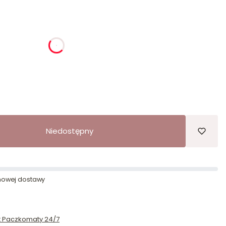
ia
godziny
minuty
sekundy
Niedostępny
owej dostawy
st Paczkomaty 24/7