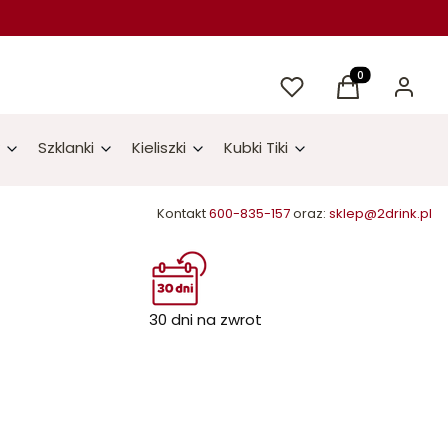
Ulubione
Produkty w kos
Koszyk
Zaloguj 
Szklanki
Kieliszki
Kubki Tiki
Kontakt
600-835-157
oraz:
sklep@2drink.pl
30 dni na zwrot