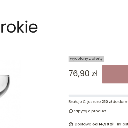
rokie
dn
wycofany z oferty
Cena
76,90 zł
Brakuje Ci jeszcze
250 zł
do darm
Zapytaj o produkt
Dostawa
od 14,90 zł
- InPo