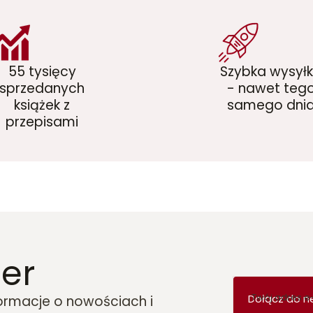
55 tysięcy
Szybka wysył
sprzedanych
- nawet teg
książek z
samego dni
przepisami
er
Twój adres e
Dołącz do n
formacje o nowościach i