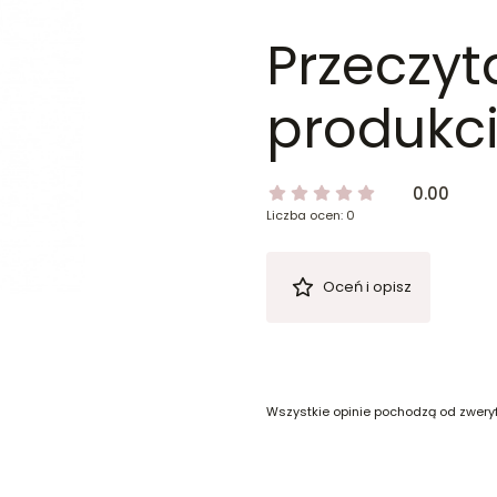
Przeczyt
produkci
0.00
Liczba ocen: 0
Oceń i opisz
Wszystkie opinie pochodzą od zwery