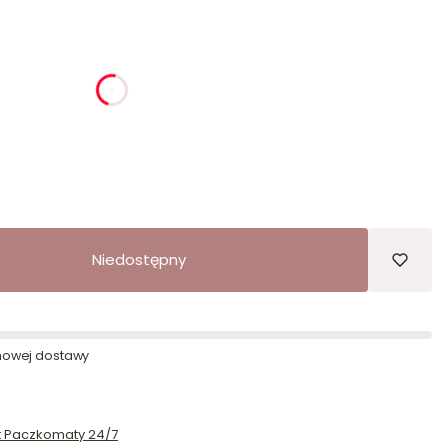
ia
godziny
minuty
sekundy
Niedostępny
owej dostawy
st Paczkomaty 24/7