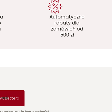
ka
Automatyczne
o
rabaty dla
a
zamówień od
500 zł
-mail
ewslettera
 serwisu oraz Politykę prywatności.