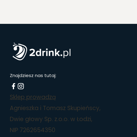
Znajdziesz nas tutaj:
Sklep prowadzą
Agnieszka i Tomasz Skupieńscy,
Dwie głowy Sp. z.o.o. w Łodzi,
NIP 7262654350