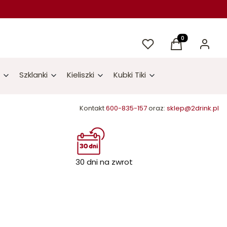
Ulubione
Produkty w kos
Koszyk
Zaloguj 
Szklanki
Kieliszki
Kubki Tiki
Kontakt
600-835-157
oraz:
sklep@2drink.pl
30 dni na zwrot