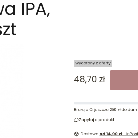
wa IPA,
zt
dn
wycofany z oferty
Cena
48,70 zł
Brakuje Ci jeszcze
250 zł
do darm
Zapytaj o produkt
Dostawa
od 14,90 zł
- InPo