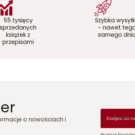
55 tysięcy
Szybka wysył
sprzedanych
- nawet teg
książek z
samego dni
przepisami
er
Twój adres e
Dołącz do n
formacje o nowościach i
Akceptuję Regulamin