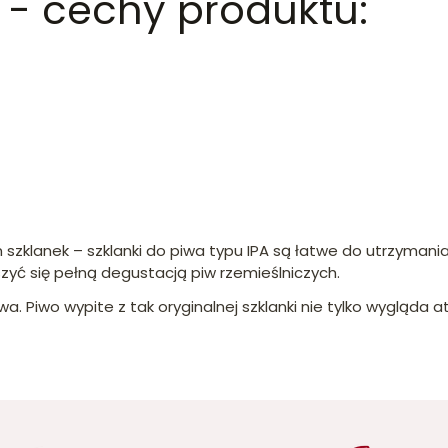
A - cechy produktu:
zklanek – szklanki do piwa typu IPA są łatwe do utrzymani
zyć się pełną degustacją piw rzemieślniczych.
Piwo wypite z tak oryginalnej szklanki nie tylko wygląda atr