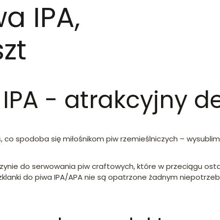
wa IPA,
zt
 IPA - atrakcyjny d
oś, co spodoba się miłośnikom piw rzemieślniczych – wysubli
zynie do serwowania piw craftowych, które w przeciągu ostatn
zklanki do piwa IPA/APA nie są opatrzone żadnym niepotrzeb