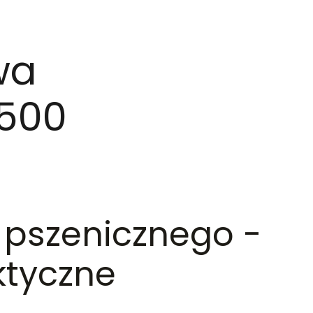
wa
 500
 pszenicznego -
ktyczne