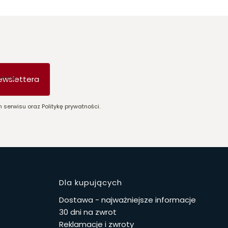
-mail
ewslettera
 serwisu oraz Politykę prywatności.
stopce
Dla kupujących
Dostawa - najważniejsze informacje
30 dni na zwrot
Reklamacje i zwroty