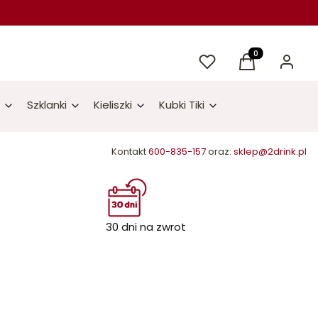
Ulubione
Produkty w kos
Koszyk
Zaloguj 
Szklanki
Kieliszki
Kubki Tiki
Kontakt
600-835-157
oraz:
sklep@2drink.pl
30 dni na zwrot