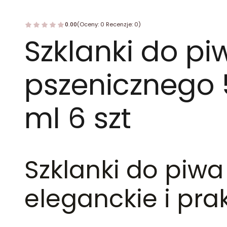
0.00
(Oceny: 0 Recenzje: 0)
Szklanki do pi
pszenicznego
ml 6 szt
Szklanki do piwa
eleganckie i pra