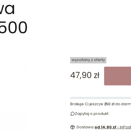
wa
 500
dn
wycofany z oferty
Cena
47,90 zł
Brakuje Ci jeszcze
250 zł
do darm
Zapytaj o produkt
Dostawa
od 14,90 zł
- InPo