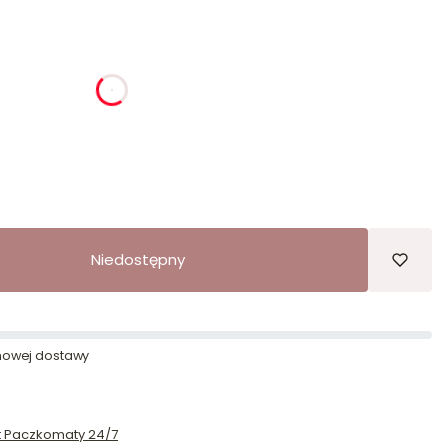
ia
godziny
minuty
sekundy
Niedostępny
owej dostawy
st Paczkomaty 24/7