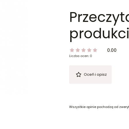
Przeczyt
produkci
0.00
Liczba ocen: 0
Oceń i opisz
Wszystkie opinie pochodzą od zwery