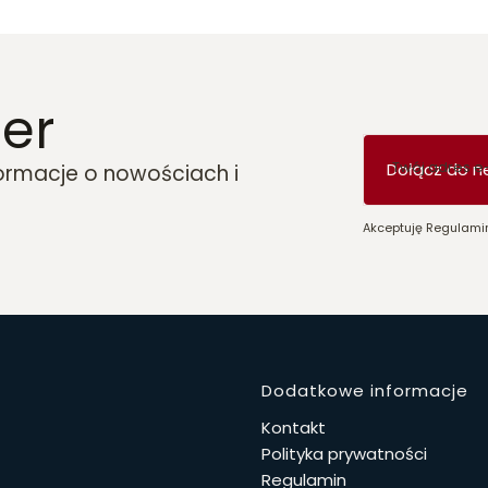
er
Twój adres e
Dołącz do n
formacje o nowościach i
Akceptuję Regulamin
Linki w 
Dodatkowe informacje
Kontakt
Polityka prywatności
Regulamin