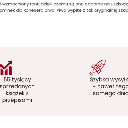
i wzmocniony rant, dzięki czemu są one odporne na uszkodze
inek dla konesera piwa. Piwo wypite z tak oryginalnej szkla
55 tysięcy
Szybka wysył
sprzedanych
- nawet teg
książek z
samego dni
przepisami