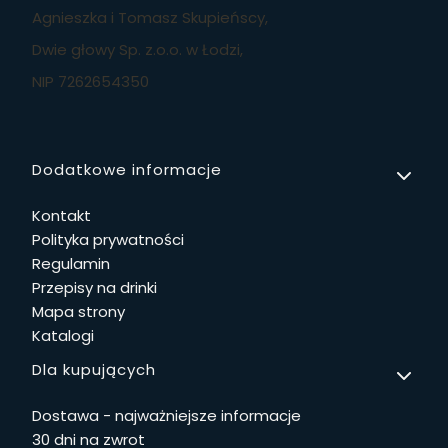
Agnieszka i Tomasz Skupieńscy,
Dwie głowy Sp. z.o.o. w Łodzi,
NIP 7262654350
Linki w stopce
Dodatkowe informacje
Kontakt
Polityka prywatności
Regulamin
Przepisy na drinki
Mapa strony
Katalogi
Dla kupujących
Dostawa - najważniejsze informacje
30 dni na zwrot