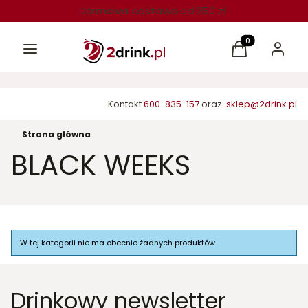
Darmowa dostawa od 250 zł
Menu
Produkty w kos
Koszyk
Zaloguj 
Kontakt
600-835-157
oraz:
sklep@2drink.pl
Strona główna
BLACK WEEKS
Lista produktów
W tej kategorii nie ma obecnie żadnych produktów
Drinkowy newsletter