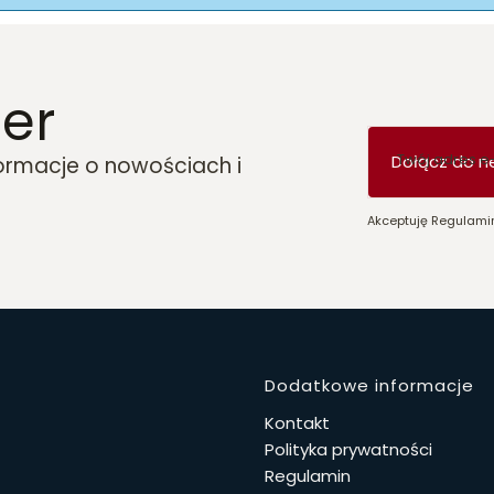
er
Twój adres e
Dołącz do n
formacje o nowościach i
Akceptuję Regulamin
Linki w 
Dodatkowe informacje
Kontakt
Polityka prywatności
Regulamin