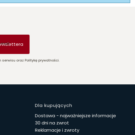
-mail
ewslettera
 serwisu oraz Politykę prywatności.
stopce
Dla kupujących
Dostawa - najważniejsze informacje
30 dni na zwrot
Reklamacje i zwroty