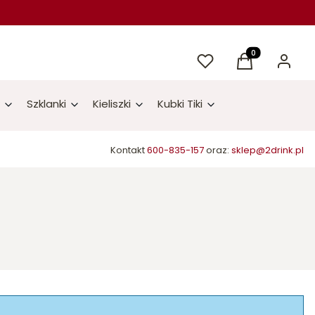
Ulubione
Produkty w kos
Koszyk
Zaloguj 
Szklanki
Kieliszki
Kubki Tiki
Kontakt
600-835-157
oraz:
sklep@2drink.pl