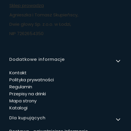
Sklep prowadzą
Agnieszka i Tomasz Skupieńscy,
Dwie głowy Sp. z.o.o. w Łodzi,
NIP 7262654350
Linki w stopce
Dodatkowe informacje
Kontakt
Polityka prywatności
Regulamin
Przepisy na drinki
Mapa strony
Katalogi
Dla kupujących