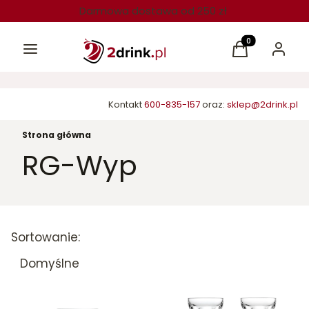
Darmowa dostawa od 250 zł
Menu
Produkty w kos
Koszyk
Zaloguj 
Kontakt
600-835-157
oraz:
sklep@2drink.pl
Strona główna
RG-Wyp
Lista produktów
Sortowanie:
Domyślne