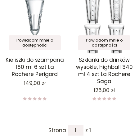
Powiadom mnie o
Powiadom mnie o
dostępności
dostępności
Kieliszki do szampana
Szklanki do drinków
160 ml 6 szt La
wysokie, highball 340
Rochere Perigord
ml 4 szt La Rochere
Saga
Cena
149,00 zł
Cena
126,00 zł
Strona
z 1