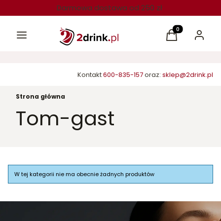
Darmowa dostawa od 250 zł
Menu
Produkty w kos
Koszyk
Zaloguj 
Kontakt
600-835-157
oraz:
sklep@2drink.pl
Strona główna
Tom-gast
Lista produktów
W tej kategorii nie ma obecnie żadnych produktów