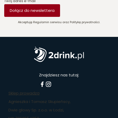
Twój adres e-mail
Dołącz do newslettera
Akceptuję Regulamin serwisu oraz Politykę prywatności.
Znajdziesz nas tutaj:
Sklep prowadzą
Agnieszka i Tomasz Skupieńscy,
Dwie głowy Sp. z.o.o. w Łodzi,