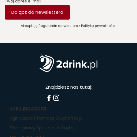
Twój adres e-mail
Dołącz do newslettera
Akceptuję Regulamin serwisu oraz Politykę prywatności.
Znajdziesz nas tutaj:
Sklep prowadzą
Agnieszka i Tomasz Skupieńscy,
Dwie głowy Sp. z.o.o. w Łodzi,