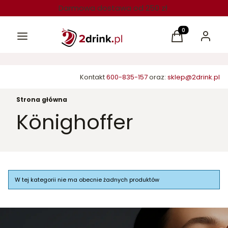
Darmowa dostawa od 250 zł
Menu
Produkty w kos
Koszyk
Zaloguj 
Kontakt
600-835-157
oraz:
sklep@2drink.pl
Strona główna
Könighoffer
Lista produktów
W tej kategorii nie ma obecnie żadnych produktów