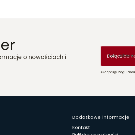
er
Twój adres e
Dołącz do n
formacje o nowościach i
Akceptuję Regulamin
Linki w 
Dodatkowe informacje
Kontakt
Polityka prywatności