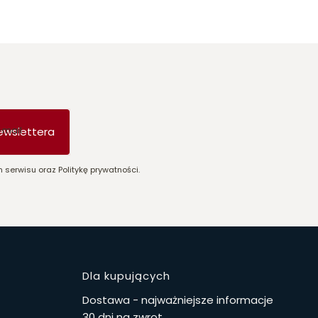
-mail
ewslettera
 serwisu oraz Politykę prywatności.
stopce
Dla kupujących
Dostawa - najważniejsze informacje
30 dni na zwrot