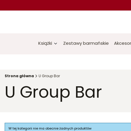
Książki
Zestawy barmańskie
Akcesor
Strona główna
U Group Bar
U Group Bar
Lista produktów
W tej kategorii nie ma obecnie żadnych produktów