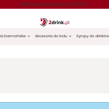
Darmowa dostawa od 250 zł
ia barmańskie
Akcesoria do lodu
Syropy do drinków