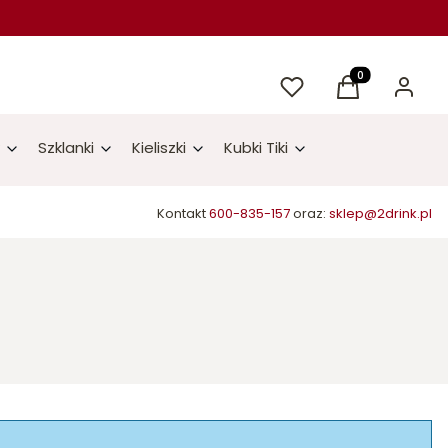
Ulubione
Produkty w kos
Koszyk
Zaloguj 
Szklanki
Kieliszki
Kubki Tiki
Kontakt
600-835-157
oraz:
sklep@2drink.pl