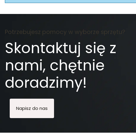
Potrzebujesz pomocy w wyborze sprzętu?
Skontaktuj się z
nami, chętnie
doradzimy!
Napisz do nas