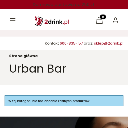
Darmowa dostawa od 250 zł
Menu
Produkty w kos
Koszyk
Zaloguj 
Kontakt
600-835-157
oraz:
sklep@2drink.pl
Strona główna
Urban Bar
Lista produktów
W tej kategorii nie ma obecnie żadnych produktów