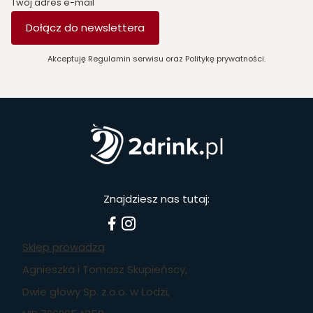
Twój adres e-mail
Dołącz do newslettera
Akceptuję Regulamin serwisu oraz Politykę prywatności.
Znajdziesz nas tutaj:
Sklep prowadzą
Agnieszka i Tomasz Skupieńscy,
Dwie głowy Sp. z.o.o. w Łodzi,