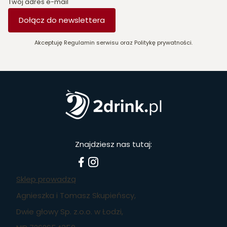
Twój adres e-mail
Dołącz do newslettera
Akceptuję Regulamin serwisu oraz Politykę prywatności.
Znajdziesz nas tutaj:
Sklep prowadzą
Agnieszka i Tomasz Skupieńscy,
Dwie głowy Sp. z.o.o. w Łodzi,