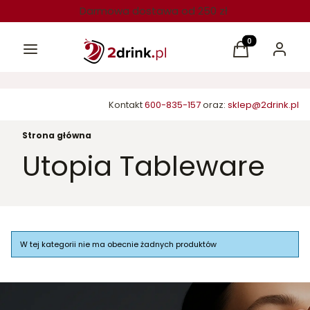
Darmowa dostawa od 250 zł
Menu
Produkty w kos
Koszyk
Zaloguj 
Kontakt
600-835-157
oraz:
sklep@2drink.pl
Strona główna
Utopia Tableware
Lista produktów
W tej kategorii nie ma obecnie żadnych produktów