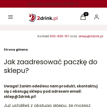
Darmowa dostawa od 250 zł
Menu
Produkty w kos
Koszyk
Zaloguj 
Kontakt
600-835-157
oraz:
sklep@2drink.pl
Strona główna
Jak zaadresować paczkę do
sklepu?
Uwaga! Zanim odeślesz nam produkt, skontaktuj
się z obsługą sklepu pod adresem email:
sklep@2drink.pl!
Już ustaliłeś z obsługą sklepu, że możesz