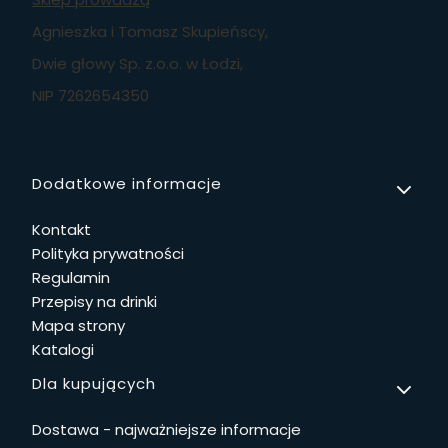
Agnieszka i Tomasz Skupieńscy,
Dwie głowy Sp. z.o.o. w Łodzi,
NIP 7262654350
Linki w stopce
Dodatkowe informacje
Kontakt
Polityka prywatności
Regulamin
Przepisy na drinki
Mapa strony
Katalogi
Dla kupujących
Dostawa - najważniejsze informacje