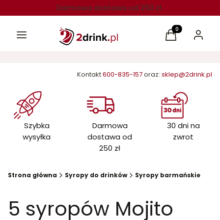
Darmowa dostawa od 250 zł
Menu
Produkty w kos
Koszyk
Zaloguj 
Kontakt
600-835-157
oraz:
sklep@2drink.pl
Szybka
Darmowa
30 dni na
wysyłka
dostawa od
zwrot
250 zł
Strona główna
Syropy do drinków
Syropy barmańskie
5 syropów Mojito