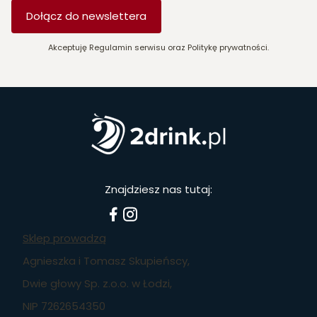
Dołącz do newslettera
Akceptuję Regulamin serwisu oraz Politykę prywatności.
Znajdziesz nas tutaj:
Sklep prowadzą
Agnieszka i Tomasz Skupieńscy,
Dwie głowy Sp. z.o.o. w Łodzi,
NIP 7262654350