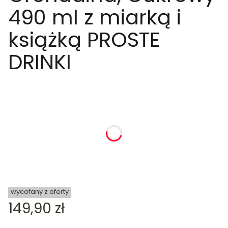
490 ml z miarką i
książką PROSTE
DRINKI
dnia
godziny
minuty
sekundy
wycofany z oferty
Cena
149,90 zł