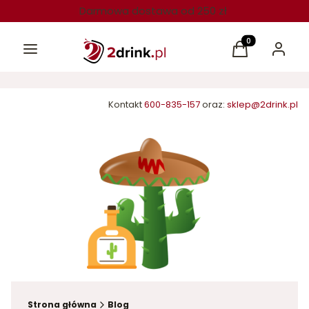
Darmowa dostawa od 250 zł
Menu
Produkty w kos
Koszyk
Zaloguj 
Kontakt
600-835-157
oraz:
sklep@2drink.pl
Strona główna
Blog