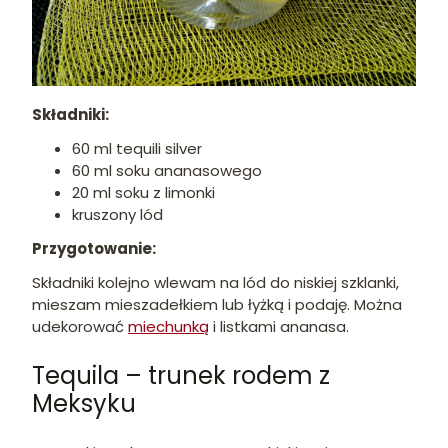
Składniki:
60 ml tequili silver
60 ml soku ananasowego
20 ml soku z limonki
kruszony lód
Przygotowanie:
Składniki kolejno wlewam na lód do niskiej szklanki,
mieszam mieszadełkiem lub łyżką i podaję. Można
udekorować
miechunką
i listkami ananasa.
Tequila – trunek rodem z
Meksyku