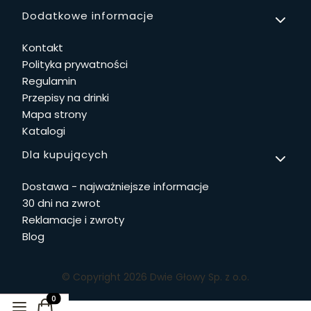
Linki w stopce
Dodatkowe informacje
Kontakt
Polityka prywatności
Regulamin
Przepisy na drinki
Mapa strony
Katalogi
Dla kupujących
Dostawa - najważniejsze informacje
30 dni na zwrot
Reklamacje i zwroty
Blog
© Copyright 2026 Dwie Głowy Sp. z o.o.
Produkty w koszyku: 0. Zobacz szczegóły