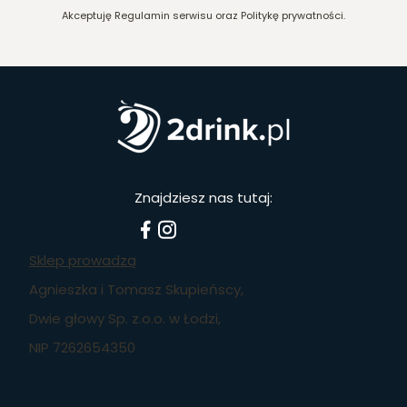
Akceptuję Regulamin serwisu oraz Politykę prywatności.
Znajdziesz nas tutaj:
Sklep prowadzą
Agnieszka i Tomasz Skupieńscy,
Dwie głowy Sp. z.o.o. w Łodzi,
NIP 7262654350