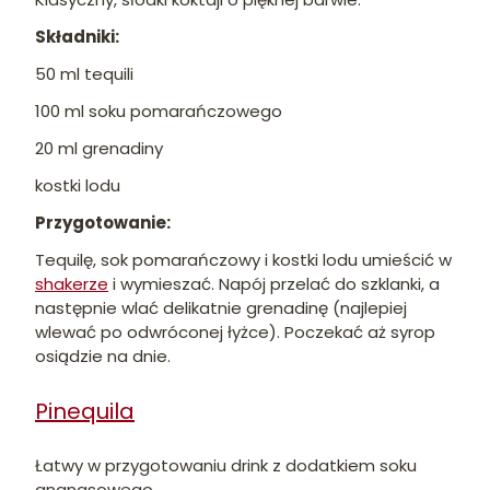
Składniki:
50 ml tequili
100 ml soku pomarańczowego
20 ml grenadiny
kostki lodu
Przygotowanie:
Tequilę, sok pomarańczowy i kostki lodu umieścić w
shakerze
i wymieszać. Napój przelać do szklanki, a
następnie wlać delikatnie grenadinę (najlepiej
wlewać po odwróconej łyżce). Poczekać aż syrop
osiądzie na dnie.
Pinequila
Łatwy w przygotowaniu drink z dodatkiem soku
ananasowego.