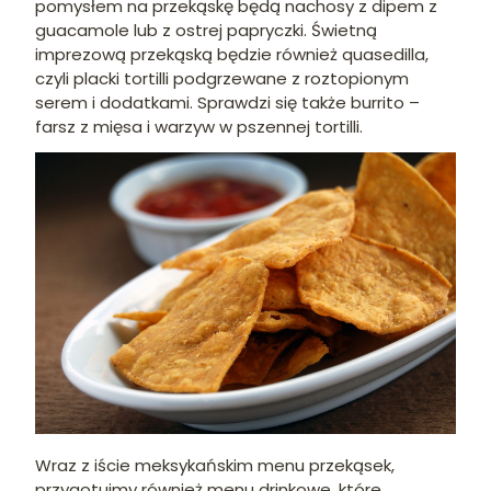
pomysłem na przekąskę będą nachosy z dipem z
guacamole lub z ostrej papryczki. Świetną
imprezową przekąską będzie również quasedilla,
czyli placki tortilli podgrzewane z roztopionym
serem i dodatkami. Sprawdzi się także burrito –
farsz z mięsa i warzyw w pszennej tortilli.
Wraz z iście meksykańskim menu przekąsek,
przygotujmy również menu drinkowe, które