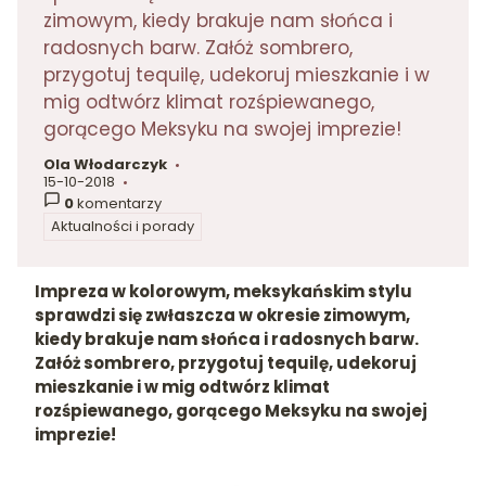
zimowym, kiedy brakuje nam słońca i
radosnych barw. Załóż sombrero,
przygotuj tequilę, udekoruj mieszkanie i w
mig odtwórz klimat rozśpiewanego,
gorącego Meksyku na swojej imprezie!
Ola Włodarczyk
autor:
15-10-2018
dodano:
0
komentarzy
Aktualności i porady
w kategorii
Impreza w kolorowym, meksykańskim stylu
sprawdzi się zwłaszcza w okresie zimowym,
kiedy brakuje nam słońca i radosnych barw.
Załóż sombrero, przygotuj tequilę, udekoruj
mieszkanie i w mig odtwórz klimat
rozśpiewanego, gorącego Meksyku na swojej
imprezie!