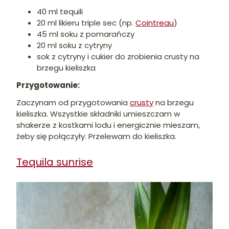
40 ml tequili
20 ml likieru triple sec (np.
Cointreau
)
45 ml soku z pomarańczy
20 ml soku z cytryny
sok z cytryny i cukier do zrobienia crusty na
brzegu kieliszka
Przygotowanie:
Zaczynam od przygotowania
crusty
na brzegu
kieliszka. Wszystkie składniki umieszczam w
shakerze z kostkami lodu i energicznie mieszam,
żeby się połączyły. Przelewam do kieliszka.
Tequila sunrise