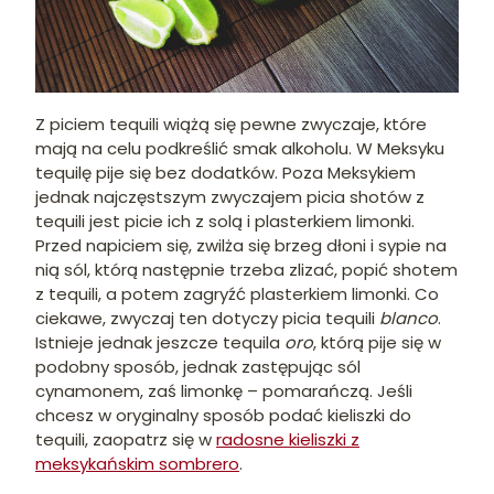
Z piciem tequili wiążą się pewne zwyczaje, które
mają na celu podkreślić smak alkoholu. W Meksyku
tequilę pije się bez dodatków. Poza Meksykiem
jednak najczęstszym zwyczajem picia shotów z
tequili jest picie ich z solą i plasterkiem limonki.
Przed napiciem się, zwilża się brzeg dłoni i sypie na
nią sól, którą następnie trzeba zlizać, popić shotem
z tequili, a potem zagryźć plasterkiem limonki. Co
ciekawe, zwyczaj ten dotyczy picia tequili
blanco
.
Istnieje jednak jeszcze tequila
oro
, którą pije się w
podobny sposób, jednak zastępując sól
cynamonem, zaś limonkę – pomarańczą. Jeśli
chcesz w oryginalny sposób podać kieliszki do
tequili, zaopatrz się w
radosne kieliszki z
meksykańskim sombrero
.