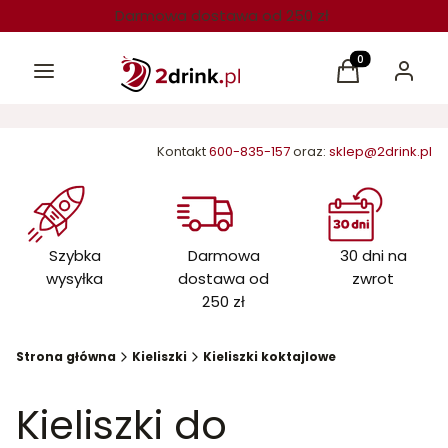
Darmowa dostawa od 250 zł
Menu
Produkty w kos
Koszyk
Zaloguj 
Kontakt
600-835-157
oraz:
sklep@2drink.pl
Szybka
Darmowa
30 dni na
wysyłka
dostawa od
zwrot
250 zł
Strona główna
Kieliszki
Kieliszki koktajlowe
Kieliszki do