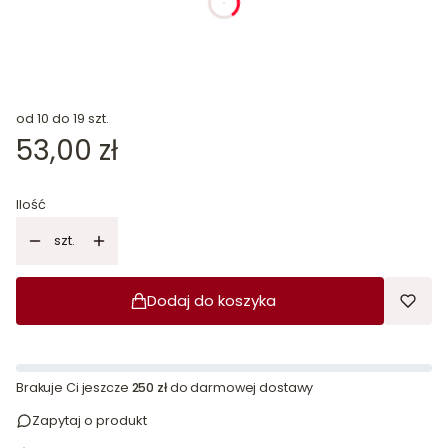
dnia
godziny
minuty
sekundy
od 10 do 19 szt.
Cena
53,00 zł
Ilość
szt.
Dodaj do koszyka
Brakuje Ci jeszcze
250 zł
do darmowej dostawy
Zapytaj o produkt