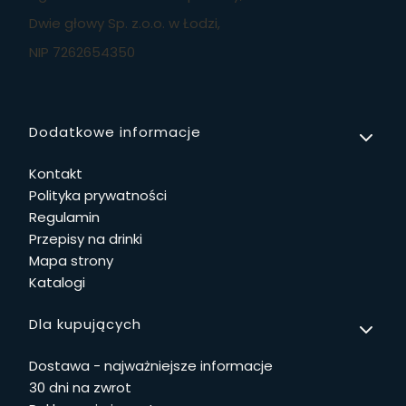
Dwie głowy Sp. z.o.o. w Łodzi,
NIP 7262654350
Linki w stopce
Dodatkowe informacje
Kontakt
Polityka prywatności
Regulamin
Przepisy na drinki
Mapa strony
Katalogi
Dla kupujących
Dostawa - najważniejsze informacje
30 dni na zwrot