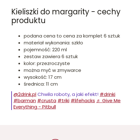
Kieliszki do margarity - cechy
produktu
podana cena to cena za komplet 6 sztuk
materiał wykonania: szkło
pojemność: 220 ml
zestaw zawiera 6 sztuk
kolor: przezroczyste
można myć w zmywarce
wysokość: 17 cm
średnica: 11 cm
@2drink.pl
Chwila roboty, a jaki efekt!
#drinki
#barman
#crusta
#triki
#lifehacks
♬ Give Me
Everything - Pitbull