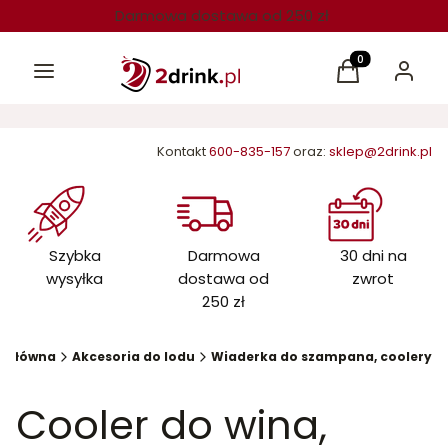
Darmowa dostawa od 250 zł
Menu
Produkty w kos
Koszyk
Zaloguj 
Kontakt
600-835-157
oraz:
sklep@2drink.pl
Szybka
Darmowa
30 dni na
wysyłka
dostawa od
zwrot
250 zł
a główna
Akcesoria do lodu
Wiaderka do szampana, coolery
Cooler do wina,