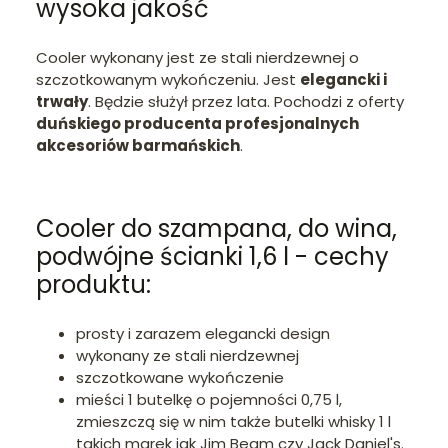
wysoka jakość
Cooler wykonany jest ze stali nierdzewnej o
szczotkowanym wykończeniu. Jest
elegancki i
trwały
. Będzie służył przez lata. Pochodzi z oferty
duńskiego producenta profesjonalnych
akcesoriów barmańskich
.
Cooler do szampana, do wina,
podwójne ścianki 1,6 l - cechy
produktu:
prosty i zarazem elegancki design
wykonany ze stali nierdzewnej
szczotkowane wykończenie
mieści 1 butelkę o pojemności 0,75 l,
zmieszczą się w nim także butelki whisky 1 l
takich marek jak Jim Beam czy Jack Daniel's.