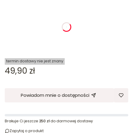
dnia
godziny
minuty
sekundy
termin dostawy nie jest znany
Cena
49,90 zł
Powiadom mnie o dostępności
Brakuje Ci jeszcze
250 zł
do darmowej dostawy
Zapytaj o produkt