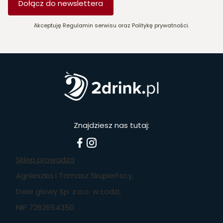
Dołącz do newslettera
Akceptuję Regulamin serwisu oraz Politykę prywatności.
Znajdziesz nas tutaj:
Sklep prowadzą
Agnieszka i Tomasz Skupieńscy,
Dwie głowy Sp. z.o.o. w Łodzi,
NIP 7262654350