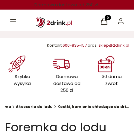
Darmowa dostawa od 250 zł
Menu
Produkty w kos
Koszyk
Zaloguj 
Kontakt
600-835-157
oraz:
sklep@2drink.pl
Szybka
Darmowa
30 dni na
wysyłka
dostawa od
zwrot
250 zł
łówna
Akcesoria do lodu
Kostki, kamienie chłodzące do drinków
Foremka do lodu