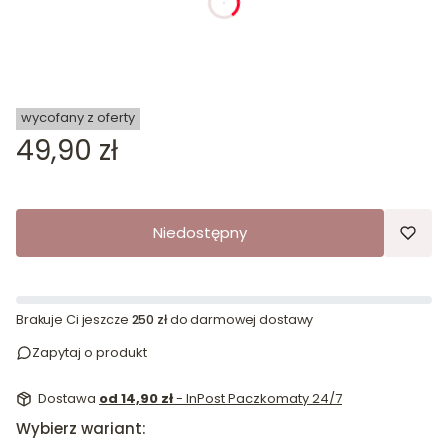
dnia
godziny
minuty
sekundy
wycofany z oferty
Cena
49,90 zł
Niedostępny
Brakuje Ci jeszcze
250 zł
do darmowej dostawy
Zapytaj o produkt
Dostawa
od 14,90 zł
- InPost Paczkomaty 24/7
Wybierz wariant: