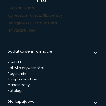
Sklep prowadzą
Agnieszka i Tomasz Skupieńscy,
Dwie głowy Sp. z.o.o. w Łodzi,
NIP 7262654350
Linki w stopce
Dodatkowe informacje
Kontakt
Polityka prywatności
Regulamin
Przepisy na drinki
Mapa strony
Katalogi
Dla kupujących