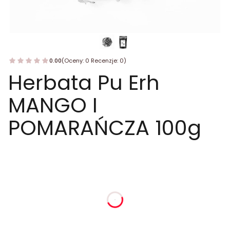
0.00
(Oceny: 0 Recenzje: 0)
Herbata Pu Erh
MANGO I
POMARAŃCZA 100g
dnia
godziny
minuty
sekundy