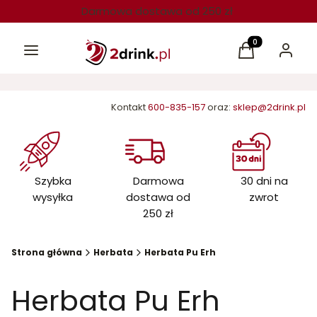
Darmowa dostawa od 250 zł
Menu
Produkty w kos
Koszyk
Zaloguj 
Kontakt
600-835-157
oraz:
sklep@2drink.pl
Szybka
Darmowa
30 dni na
wysyłka
dostawa od
zwrot
250 zł
Strona główna
Herbata
Herbata Pu Erh
Herbata Pu Erh