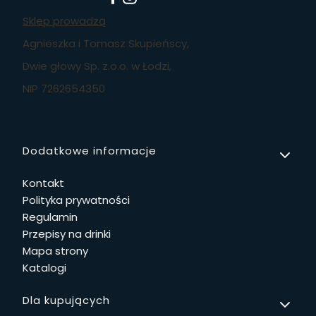
Sklep prowadzą
Agnieszka i Tomasz Skupieńscy,
Dwie głowy Sp. z.o.o. w Łodzi,
NIP 7262654350
Linki w stopce
Dodatkowe informacje
Kontakt
Polityka prywatności
Regulamin
Przepisy na drinki
Mapa strony
Katalogi
Dla kupujących