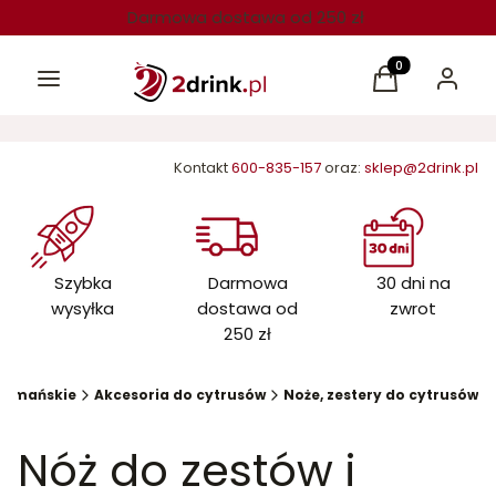
Darmowa dostawa od 250 zł
Menu
Produkty w kos
Koszyk
Zaloguj 
Kontakt
600-835-157
oraz:
sklep@2drink.pl
Szybka
Darmowa
30 dni na
wysyłka
dostawa od
zwrot
250 zł
barmańskie
Akcesoria do cytrusów
Noże, zestery do cytrusów
Nóż do zestów i