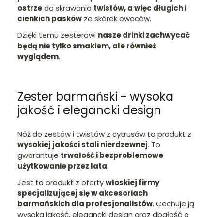
ostrze
do skrawania
twistów, a więc długich i
cienkich pasków
ze skórek owoców.
Dzięki temu zesterowi
nasze drinki zachwycać
będą nie tylko smakiem, ale również
wyglądem
.
Zester barmański - wysoka
jakość i elegancki design
Nóż do zestów i twistów z cytrusów to produkt z
wysokiej jakości stali nierdzewnej
. To
gwarantuje
trwałość i bezproblemowe
użytkowanie przez lata
.
Jest to produkt z oferty
włoskiej firmy
specjalizującej się w akcesoriach
barmańskich dla profesjonalistów
. Cechuje ją
wysoka jakość, elegancki design oraz dbałość o