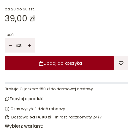
od 20 do 50 szt.
Cena
39,00 zł
Ilość
szt.
Dodaj do koszyka
Brakuje Ci jeszcze
250 zł
do darmowej dostawy
Zapytaj o produkt
Czas wysyłki:
1 dzień roboczy
Dostawa
od 14,90 zł
- InPost Paczkomaty 24/7
Wybierz wariant: