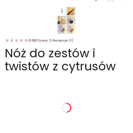
0.00
(Oceny: 0 Recenzje: 0)
Nóż do zestów i
twistów z cytrusów
dnia
godziny
minuty
sekundy