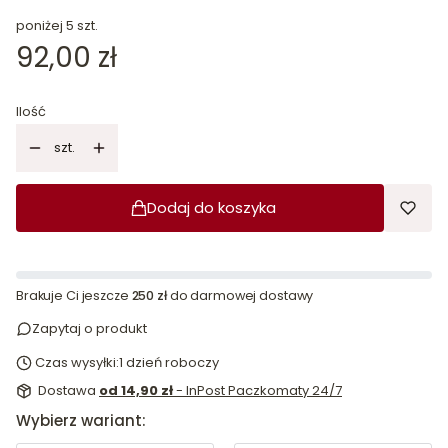
poniżej 5 szt.
Cena
92,00 zł
Ilość
szt.
Dodaj do koszyka
Brakuje Ci jeszcze
250 zł
do darmowej dostawy
Zapytaj o produkt
Czas wysyłki:
1 dzień roboczy
Dostawa
od 14,90 zł
- InPost Paczkomaty 24/7
Wybierz wariant: