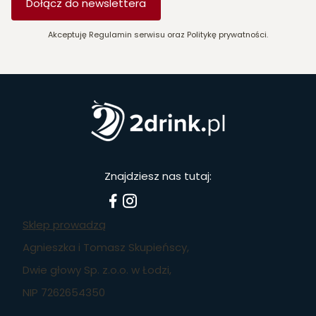
Dołącz do newslettera
Akceptuję Regulamin serwisu oraz Politykę prywatności.
Znajdziesz nas tutaj:
Sklep prowadzą
Agnieszka i Tomasz Skupieńscy,
Dwie głowy Sp. z.o.o. w Łodzi,
NIP 7262654350