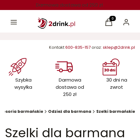
Darmowa dostawa od 250 zł
Menu
Produkty w kos
Koszyk
Zaloguj 
Kontakt
600-835-157
oraz:
sklep@2drink.pl
Szybka
Darmowa
30 dni na
wysyłka
dostawa od
zwrot
250 zł
kcesoria barmańskie
Odzież dla barmana
Szelki barmańskie
Szelki dla barmana