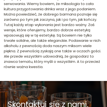
serwowania. Wiemy bowiem, że miksologia to cała
kultura przygotowania drinka wraz z jego podaniem.
Można powiedzieć, że dobrego barmana poznaje się
zarówno po tym jak zaczyna, jak i po tym, jak kończy.
Tutaj każdy etap wykonania jest bardzo ważny. Zaś
wersje, które oferujemy, bardzo dobrze estetyką
wpasowują się w tę estetykę. Są bowiem nie tylko
trwałe solidne, ale także eleganckie. Podawanie w nich
alkoholu z pewnością doda naszym miksom wiele
piękna. Z pewnością zyskają one także w oczach gości.
Ale przede wszystkim udowodnią, że gospodarz to
znawca tematu, który myśli o wszystkim. A to przecież
równie ważna kwestia.
Potrzebujesz pomocy w wyborze sprzętu?
Skontaktuj się z nami,