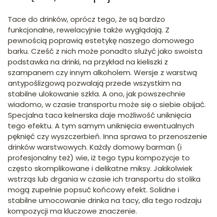
Tace do drinków, oprócz tego, że są bardzo
funkcjonalne, rewelacyjnie także wyglądają. Z
pewnością poprawią estetykę naszego domowego
barku. Cześć z nich może ponadto służyć jako swoista
podstawka na drinki, na przykład na kieliszki z
szampanem czy innym alkoholem. Wersje z warstwą
antypoślizgową pozwalają przede wszystkim na
stabilne ulokowanie szkła. A ono, jak powszechnie
wiadomo, w czasie transportu może się o siebie obijać.
Specjalna taca kelnerska daje możliwość uniknięcia
tego efektu. A tym samym uniknięcia ewentualnych
pęknięć czy wyszczerbień. Inna sprawa to przenoszenie
drinków warstwowych. Każdy domowy barman (i
profesjonalny też) wie, iż tego typu kompozycje to
często skomplikowane i delikatne miksy. Jakikolwiek
wstrząs lub drgania w czasie ich transportu do stolika
mogą zupełnie popsuć końcowy efekt. Solidne i
stabilne umocowanie drinka na tacy, dla tego rodzaju
kompozycji ma kluczowe znaczenie.