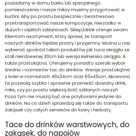
posiadamy w domu barku lub specjalnego
pomieszczenia i nasze miksy musimy przygotować w
kuchni. Aby po prostu bezpiecznie i bezstresowo
przetransportować nasze kompozycje, nierzadko w
dużych i ciężkich szklanicach. Sklep2drink oferuje swoim
Klientom asortyment, który sprawi, że transport
naszych drinków będzie prosty i przyjemny. Można u nas
wybierać spośród takich produktów jak taca okrągła ze
stali nierdzewnej 30cm lub wersja kelnerska okrągła. A
także prostokątna. Oferujemy ponadto szeroki wybór
średnic i rozmiarów tac do drinków. Wersje prostokątne
z kolei w rozmiarach 46x34cm oraz 65x45cm. Akcesoria
te pozwolą szybko i sprawnie przenieść dowolny drink,
miks, czy po prostu większą ilość szklanych naczyń.
Poza tym nie muszą być one przyborami jedynie do
drinków. Na co dzień sprawdzą się także do transportu
zakąsek czy całych serwisów do kawy i herbaty.
Tace do drinków warstwowych, do
zakąsek, do napojów