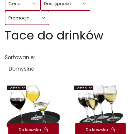
Cena
Dostępność
Promocja
Tace do drinków
Koniec filtrów
Lista produktów
Sortowanie:
Domyślne
Bestseller
Bestseller
Do koszyka
Do koszyka