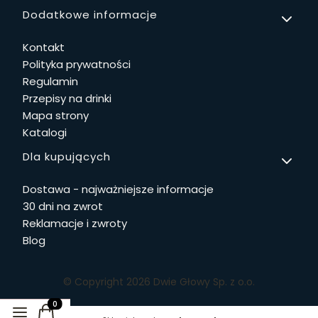
Linki w stopce
Dodatkowe informacje
Kontakt
Polityka prywatności
Regulamin
Przepisy na drinki
Mapa strony
Katalogi
Dla kupujących
Dostawa - najważniejsze informacje
30 dni na zwrot
Reklamacje i zwroty
Blog
© Copyright 2026 Dwie Głowy Sp. z o.o.
Produkty w koszyku: 0. Zobacz szczegóły