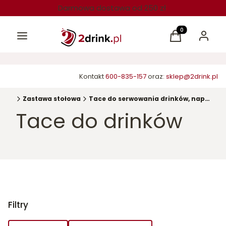
Darmowa dostawa od 250 zł
Menu
Produkty w kos
Koszyk
Zaloguj 
Kontakt
600-835-157
oraz:
sklep@2drink.pl
ówna
Zastawa stołowa
Tace do serwowania drinków, napojów
Tace do drinków
Filtry