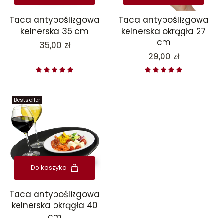
Taca antypoślizgowa
Taca antypoślizgowa
kelnerska 35 cm
kelnerska okrągła 27
cm
Cena
35,00 zł
Cena
29,00 zł
Bestseller
Do koszyka
Taca antypoślizgowa
kelnerska okrągła 40
cm