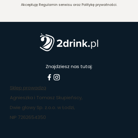
Akceptuję Regulamin serwisu oraz Politykę prywatności.
Znajdziesz nas tutaj:
Sklep prowadzą
Agnieszka i Tomasz Skupieńscy,
Dwie głowy Sp. z.o.o. w Łodzi,
NIP 7262654350