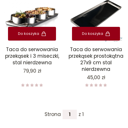
Do koszyka
Do koszyka
Taca do serwowania
Taca do serwowania
przekąsek i 3 miseczki,
przekąsek prostokątna
stal nierdzewna
27x9 cm stal
nierdzewna
Cena
79,90 zł
Cena
45,00 zł
Strona
z 1