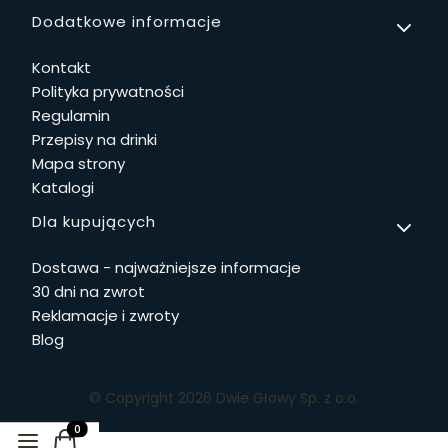
Linki w stopce
Dodatkowe informacje
Kontakt
Polityka prywatności
Regulamin
Przepisy na drinki
Mapa strony
Katalogi
Dla kupujących
Dostawa - najważniejsze informacje
30 dni na zwrot
Reklamacje i zwroty
Blog
© Copyright 2026 Dwie Głowy Sp. z o.o.
Produkty w koszyku: 0. Zobacz szczegóły