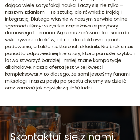
dająca wiele satysfakcji nauka. Łączy się nie tylko –
naszym zdaniem – ze sztuką, ale również z frajdą i
integracją. Dlatego właśnie w naszym serwisie online
zgromadziliśmy wszystkie najciekawsze przybory
domowego barmana. Są u nas zarówno akcesoria do
wykonywania drinków, jak i te do efektownego ich
podawania, a także niektóre ich składniki. Nie brak u nas
ponadto odpowiedniej literatury, która pomoże szybko i
łatwo stworzyć bardziej i mniej znane kompozycje
alkoholowe. Nasza oferta jest w tej kwestii
kompleksowa! A to dlatego, że sami jesteśmy fanami
miksologii i naszą pasją po prostu chcemy się dzielić
oraz zarażać jak największą ilość ludzi.
Potrzebujesz pomocy w wyborze sprzętu?
Skontaktuj się z nami,