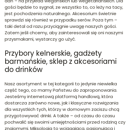
dań – na przykład wegańskich lub wegetariańskich. Dla
gości będzie to sygnał, ze wszystko to, co leży na tacy,
jest pochodzenia naturalnego. Akcesorium świetnie
sprawdzi się również w przypadku serów. Poza tym –
taki detal od razu przyciągnie uwagę naszych gości.
Zatem jeśli chcemy, aby zainteresowali się oni naszymi
przysmakami, wystarczy go użyć.
Przybory kelnerskie, gadżety
barmańskie, sklep z akcesoriami
do drinków
Nasz asortyment w tej kategorii to jedynie niewielka
część tego, co mamy Państwu do zaproponowania.
Jesteśmy internetową platformą handlową, która
dostarcza zarówno nowe, jak i klasyczne rozwiązania
dla wszystkich tych, którzy w domowym zaciszu chcą
przygotowywać drinki. A także – od czasu do czasu
pochwalić się swoimi umiejętnościami przed rodziną czy
znajomymi. Miksologia to wciągająca, pasjonująca i