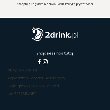
Akceptuję Regulamin serwisu oraz Politykę prywatności.
Znajdziesz nas tutaj:
Sklep prowadzą
Agnieszka i Tomasz Skupieńscy,
Dwie głowy Sp. z.o.o. w Łodzi,
NIP 7262654350