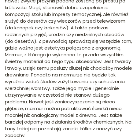
nawet zwykłe prażynki podane zostaną po prostu po
królewsku. Mogą stanowić dobre uzupełnienie
kompozycji stołu lub imprezy tematycznej. Ale również
służyć do deserów czy wieczorów przed telewizorem
(do kanapek czy krakersów). A także podczas
rodzinnych przyjęć, urodzin czy niedzielnych obiadów
(do deserów). Z pewnością sprawdzą się wszędzie tam,
gdzie ważna jest estetyka połączona z ergonomią.
Marmur, z którego je wykonano to przede wszystkim
świetny materiał do tego typu akcesoriów. Jest twardy
i trwały. Dzięki temu posłuży dłużej niż chociażby modele
drewniane. Ponadto na marmurze nie będzie tak
wyraźnie widać śladów zużytkowania czy schodzenia
wierzchniej warstwy. Także jego mycie i generalnie
utrzymywanie w czystości nie stanowi dużego
problemu. Nawet jeśli zanieczyszczenia są nieco
głębsze, marmur można potraktować ścierką nieco
mocniej niż analogiczny model z drewna. Jest także
bardziej odporny na działania środków chemicznych. Na
tacy takiej nie pozostają zacieki, kółka z naczyń czy
zapachy.