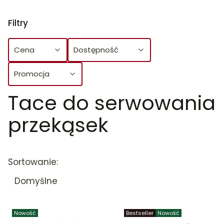
Filtry
Cena
Dostępność
Promocja
Tace do serwowania
Koniec filtrów
przekąsek
Lista produktów
Sortowanie:
Domyślne
Nowość
Bestseller
Nowość