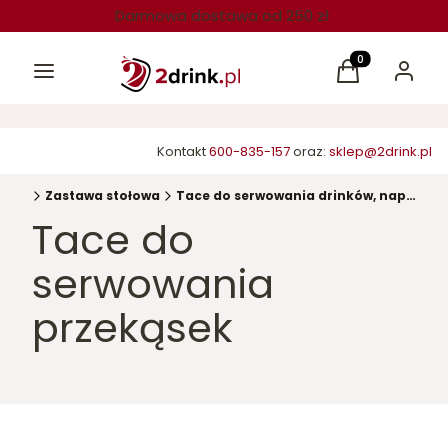
Darmowa dostawa od 250 zł
Menu
Produkty w kos
Koszyk
Zaloguj 
Kontakt
600-835-157
oraz:
sklep@2drink.pl
ówna
Zastawa stołowa
Tace do serwowania drinków, napojów
Tace do
serwowania
przekąsek