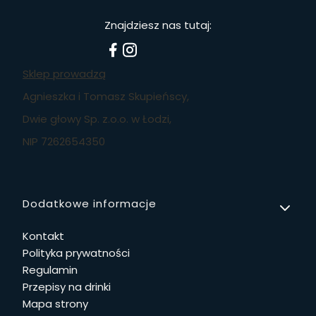
Znajdziesz nas tutaj:
Sklep prowadzą
Agnieszka i Tomasz Skupieńscy,
Dwie głowy Sp. z.o.o. w Łodzi,
NIP 7262654350
Linki w stopce
Dodatkowe informacje
Kontakt
Polityka prywatności
Regulamin
Przepisy na drinki
Mapa strony