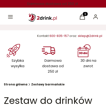
Darmowa dostawa od 250 zł
Menu
Produkty w kos
Koszyk
Zaloguj 
Kontakt
600-835-157
oraz:
sklep@2drink.pl
Szybka
Darmowa
30 dni na
wysyłka
dostawa od
zwrot
250 zł
Strona główna
Zestawy barmańskie
Zestaw do drinków