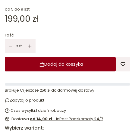
od 5 do 9 szt.
Cena
199,00 zł
Ilość
szt.
Dodaj do koszyka
Brakuje Ci jeszcze
250 zł
do darmowej dostawy
Zapytaj o produkt
Czas wysyłki:
1 dzień roboczy
Dostawa
od 14,90 zł
- InPost Paczkomaty 24/7
Wybierz wariant: