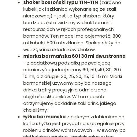
shaker bostoński typu TIN-TIN
(zarówno
kubek jak i szklanica wykonane są ze stali
nierdzewnej) - jest to typ shakera, który
bardzo często widzimy w drink barach i
restauracjach w rękach profesjonalnych
barmanów. Ten model ma pojemność: 800
ml kubek i 500 ml szklanica. Shaker służy do
wstrząsania składników drinków.
miarka barmańska 60 i 30 ml dwustronna
- z dodatkową podziałką pozwalającą
odmierzyć z jednej strony 60, 50, 40, 30, 20 i
10 ml, a z drugiej 30, 25, 20, 15, 10 i 5 ml. Miarki
barmańskiej używamy aby do naszego
drinka trafiły precyzyjnie odmierzone
objętości składników. W ten sposób
otrzymujemy dokładnie taki drink, jakiego
chcieliśmy.
łyżka barmańska
z pięknym zdobieniem na
końcu. Łyżka jest przydatna szczególnie przy
robieniu drinków warstwowych - wlewamy po
niej kolejne warstwy, zmniejszając w ten