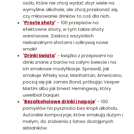
osób, które nie chcą wydać zbyt wiele na
wymyślne alkohole, ale chcą przekonać się,
czy miksowanie drinków to coś dla nich.
"
Proste shoty
" - 100 przepisów na
efektowne shoty, w tym także shoty
warstwowe. Zaskocz wszystkich
niebanalnymi shotami i odkrywaj nowe
smaki!
"
Drinki świata
" - książka z przepisami na
drinki znane z barów na całym świecie i na
ich smakowe modyfikacje. Sprawdź, jak
smakuje Whisky sour, Manhattan, Americano,
poczuj się jak James Bond, próbując Vesper
Martini albo jak Ernest Hemingway, który
uwielbiał Daiquiri.
"
Bezalkoholowe drinki i napoje
" - 100
pomysłów na pyszności bez kropli alkoholu.
Autorskie kompozycje, które smakują dużym i
małym, do zrobienia z łatwo dostępnych
składników.