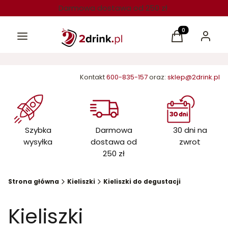
Darmowa dostawa od 250 zł
Menu
Produkty w kos
Koszyk
Zaloguj 
Kontakt
600-835-157
oraz:
sklep@2drink.pl
Szybka
Darmowa
30 dni na
wysyłka
dostawa od
zwrot
250 zł
Strona główna
Kieliszki
Kieliszki do degustacji
Kieliszki