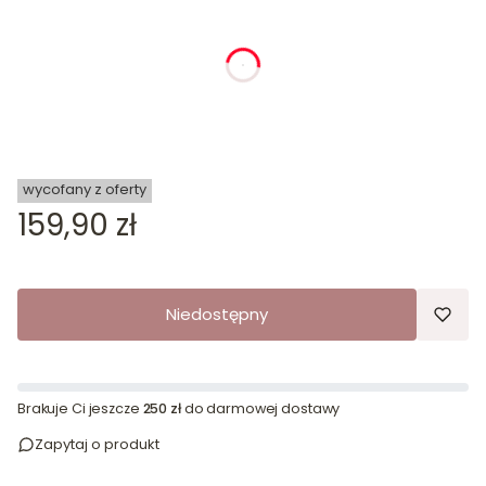
dnia
godziny
minuty
sekundy
wycofany z oferty
Cena
159,90 zł
Niedostępny
Brakuje Ci jeszcze
250 zł
do darmowej dostawy
Zapytaj o produkt