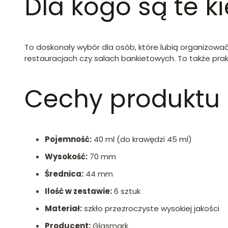
Dla kogo są te kie
To doskonały wybór dla osób, które lubią organizowa
restauracjach czy salach bankietowych. To także pra
Cechy produktu
Pojemność:
40 ml (do krawędzi 45 ml)
Wysokość:
70 mm
Średnica:
44 mm
Ilość w zestawie:
6 sztuk
Materiał:
szkło przezroczyste wysokiej jakości
Producent:
Glasmark