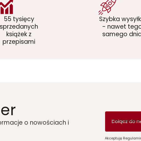
55 tysięcy
Szybka wysył
sprzedanych
- nawet teg
książek z
samego dni
przepisami
er
Twój adres e
Dołącz do n
formacje o nowościach i
Akceptuję Regulamin