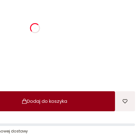
ia
godziny
minuty
sekundy
Dodaj do koszyka
owej dostawy