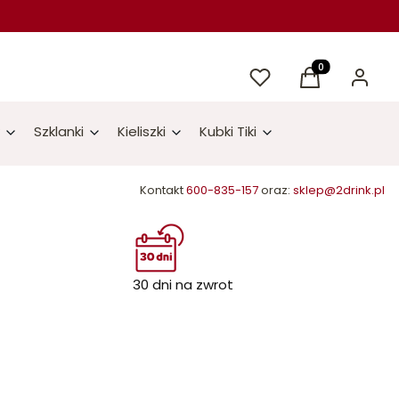
Ulubione
Produkty w kos
Koszyk
Zaloguj 
Szklanki
Kieliszki
Kubki Tiki
Kontakt
600-835-157
oraz:
sklep@2drink.pl
30 dni na zwrot