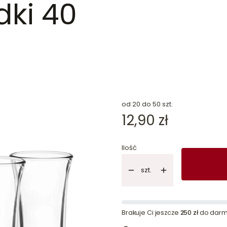
dki 40
dn
od 20 do 50 szt.
Cena
12,90 zł
Ilość
szt.
Brakuje Ci jeszcze
250 zł
do darm