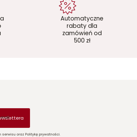
ka
Automatyczne
o
rabaty dla
a
zamówień od
500 zł
-mail
ewslettera
 serwisu oraz Politykę prywatności.