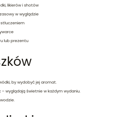
ki, likierów i shotów
czasowy w wyglądzie
d stłuczeniem
mywarce
u lub prezentu
szków
wódki, by wydobyć jej aromat.
k – wyglądają świetnie w każdym wydaniu.
 wodzie.