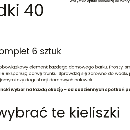
Wszystkie opinie pochodzą od zwery
dki 40
komplet 6 sztuk
obowiązkowy element każdego domowego barku. Prosty, smuk
ale eksponują barwę trunku. Sprawdzą się zarówno do wódki, ja
ajomymi czy degustacji domowych nalewek.
ancki wybór na każdą okazję – od codziennych spotkań po
ybrać te kieliszki