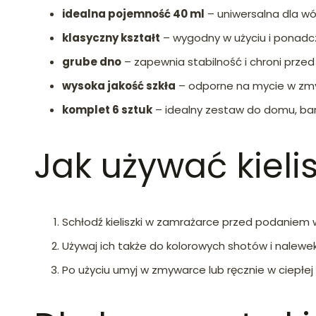
idealna pojemność 40 ml
– uniwersalna dla wód
klasyczny kształt
– wygodny w użyciu i ponad
grube dno
– zapewnia stabilność i chroni prze
wysoka jakość szkła
– odporne na mycie w z
komplet 6 sztuk
– idealny zestaw do domu, bar
Jak używać kieli
Schłodź kieliszki w zamrażarce przed podaniem 
Używaj ich także do kolorowych shotów i nalewe
Po użyciu umyj w zmywarce lub ręcznie w ciepłej