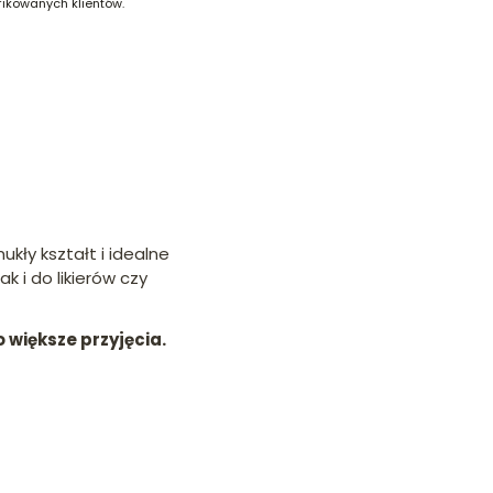
fikowanych klientów.
ły kształt i idealne
k i do likierów czy
 większe przyjęcia.