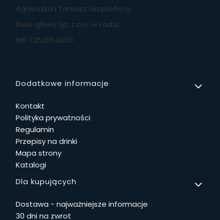
Agnieszka i Tomasz Skupieńscy,
Dwie głowy Sp. z.o.o. w Łodzi,
NIP 7262654350
Linki w stopce
Dodatkowe informacje
Kontakt
Polityka prywatności
Regulamin
Przepisy na drinki
Mapa strony
Katalogi
Dla kupujących
Dostawa - najważniejsze informacje
30 dni na zwrot