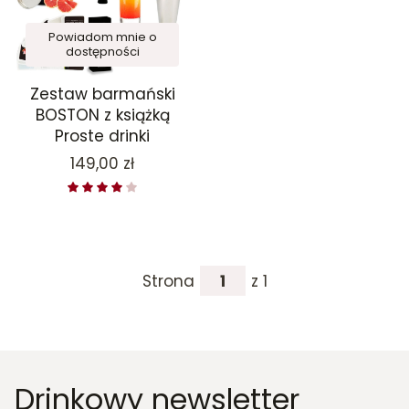
Powiadom mnie o
dostępności
Zestaw barmański
BOSTON z książką
Proste drinki
Cena
149,00 zł
Strona
z 1
Drinkowy newsletter