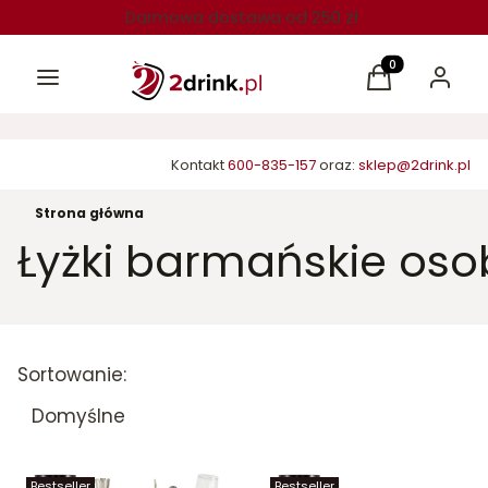
Darmowa dostawa od 250 zł
Menu
Produkty w kos
Koszyk
Zaloguj 
Kontakt
600-835-157
oraz:
sklep@2drink.pl
Strona główna
Łyżki barmańskie oso
Lista produktów
Sortowanie:
Domyślne
Bestseller
Bestseller