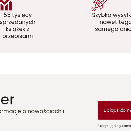
55 tysięcy
Szybka wysył
sprzedanych
- nawet teg
książek z
samego dni
przepisami
er
Twój adres e
Dołącz do n
formacje o nowościach i
Akceptuję Regulamin