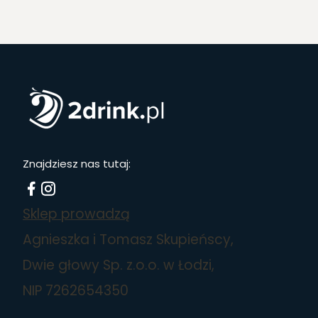
Znajdziesz nas tutaj:
Sklep prowadzą
Agnieszka i Tomasz Skupieńscy,
Dwie głowy Sp. z.o.o. w Łodzi,
NIP 7262654350