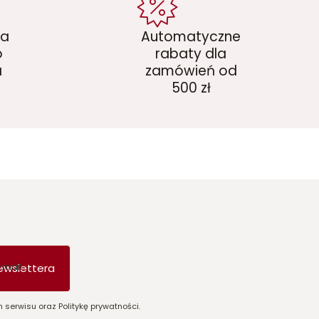
ka
Automatyczne
o
rabaty dla
a
zamówień od
500 zł
-mail
ewslettera
 serwisu oraz Politykę prywatności.