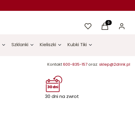
Ulubione
Produkty w kos
Koszyk
Zaloguj 
Szklanki
Kieliszki
Kubki Tiki
Kontakt
600-835-157
oraz:
sklep@2drink.pl
30 dni na zwrot