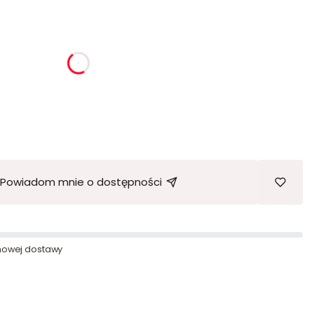
ia
godziny
minuty
sekundy
Powiadom mnie o dostępności
owej dostawy