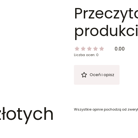
Przeczyt
produkci
0.00
Liczba ocen: 0
Oceń i opisz
złotych
Wszystkie opinie pochodzą od zwery