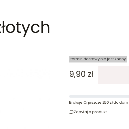
złotych
dn
termin dostawy nie jest znany
Cena
9,90 zł
Brakuje Ci jeszcze
250 zł
do darm
Zapytaj o produkt