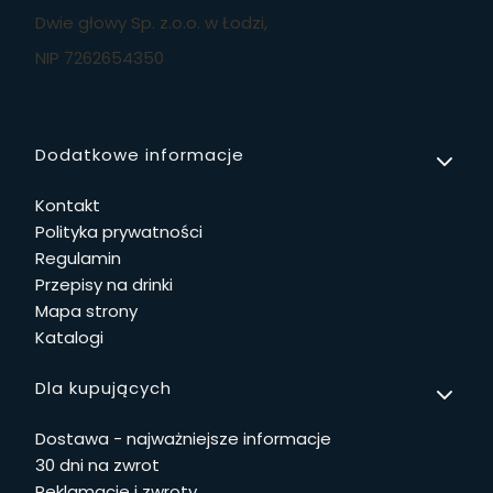
Dwie głowy Sp. z.o.o. w Łodzi,
NIP 7262654350
Linki w stopce
Dodatkowe informacje
Kontakt
Polityka prywatności
Regulamin
Przepisy na drinki
Mapa strony
Katalogi
Dla kupujących
Dostawa - najważniejsze informacje
30 dni na zwrot
Reklamacje i zwroty