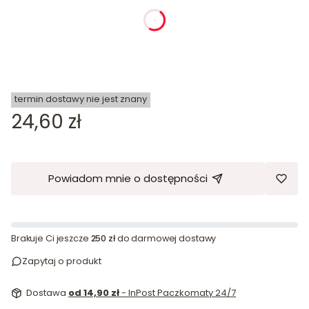
dnia
godziny
minuty
sekundy
termin dostawy nie jest znany
Cena
24,60 zł
Powiadom mnie o dostępności
Brakuje Ci jeszcze
250 zł
do darmowej dostawy
Zapytaj o produkt
Dostawa
od 14,90 zł
- InPost Paczkomaty 24/7