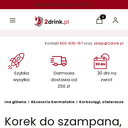
Darmowa dostawa od 250 zł
Menu
Produkty w kos
Koszyk
Zaloguj 
Kontakt
600-835-157
oraz:
sklep@2drink.pl
Szybka
Darmowa
30 dni na
wysyłka
dostawa od
zwrot
250 zł
trona główna
Akcesoria barmańskie
Korkociągi, otwieracze
Korek do szampana,