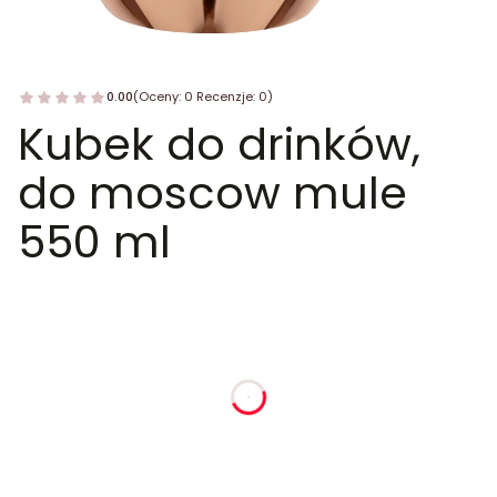
0.00
(Oceny: 0 Recenzje: 0)
Kubek do drinków,
do moscow mule
550 ml
dnia
godziny
minuty
sekundy