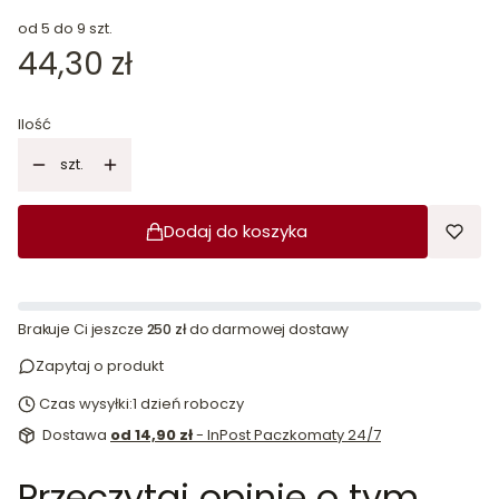
od 5 do 9 szt.
Cena
44,30 zł
Ilość
szt.
Dodaj do koszyka
Brakuje Ci jeszcze
250 zł
do darmowej dostawy
Zapytaj o produkt
Czas wysyłki:
1 dzień roboczy
Dostawa
od 14,90 zł
- InPost Paczkomaty 24/7
Przeczytaj opinie o tym