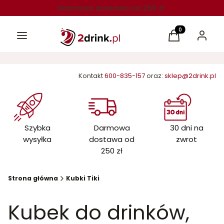
Darmowa dostawa od 250 zł
Menu
Produkty w kos
Koszyk
Zaloguj 
Kontakt
600-835-157
oraz:
sklep@2drink.pl
Szybka
Darmowa
30 dni na
wysyłka
dostawa od
zwrot
250 zł
Strona główna
Kubki Tiki
Kubek do drinków,