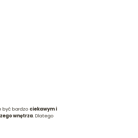
że być bardzo
ciekawym i
zego wnętrza
. Dlatego