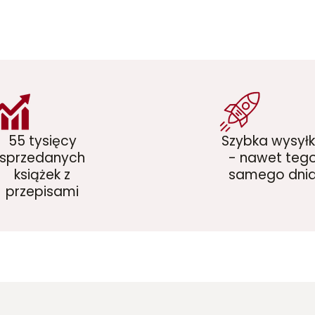
55 tysięcy
Szybka wysył
sprzedanych
- nawet teg
książek z
samego dni
przepisami