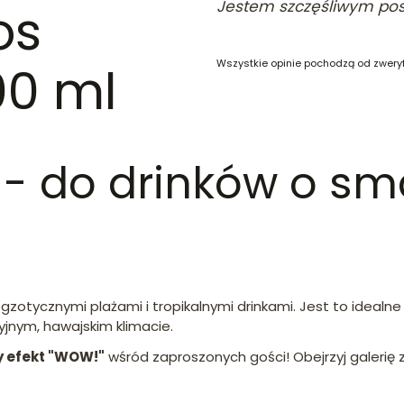
Jestem szczęśliwym pos
os
Wszystkie opinie pochodzą od zwery
00 ml
s - do drinków o s
egzotycznymi plażami i tropikalnymi drinkami. Jest to idealn
jnym, hawajskim klimacie.
 efekt "WOW!"
wśród zaproszonych gości! Obejrzyj galerię z