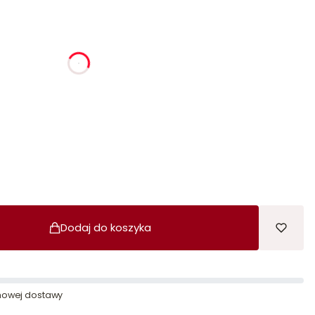
ia
godziny
minuty
sekundy
Dodaj do koszyka
owej dostawy