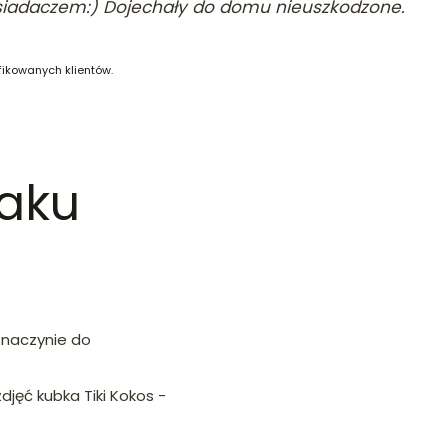
iadaczem:) Dojechały do domu nieuszkodzone.
fikowanych klientów.
maku
e naczynie do
djęć kubka Tiki Kokos -