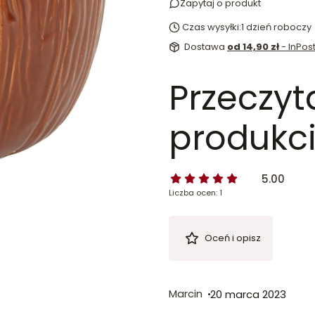
Zapytaj o produkt
Czas wysyłki:
1 dzień roboczy
Dostawa
od 14,90 zł
- InPo
Przeczyt
produkci
5.00
Liczba ocen: 1
Oceń i opisz
Marcin
20 marca 2023