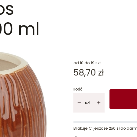
os
00 ml
dn
od 10 do 19 szt.
Cena
58,70 zł
Ilość
szt.
Brakuje Ci jeszcze
250 zł
do darm