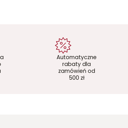
ka
Automatyczne
o
rabaty dla
a
zamówień od
500 zł