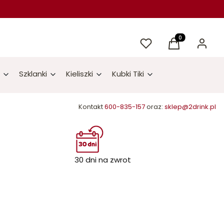
Ulubione
Produkty w kos
Koszyk
Zaloguj 
Szklanki
Kieliszki
Kubki Tiki
Kontakt
600-835-157
oraz:
sklep@2drink.pl
30 dni na zwrot