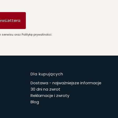
-mail
ewslettera
 serwisu oraz Politykę prywatności.
stopce
Dla kupujących
Dostawa - najważniejsze informacje
30 dni na zwrot
Reklamacje i zwroty
Blog