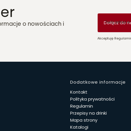
er
Twój adres e
Dołącz do n
formacje o nowościach i
Akceptuję Regulamin
Linki w 
Dodatkowe informacje
Kontakt
Polityka prywatności
Regulamin
Przepisy na drinki
Mapa strony
Katalogi