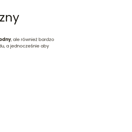
czny
odny
, ale również bardzo
du, a jednocześnie aby