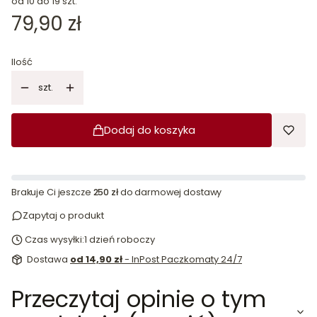
od 10 do 19 szt.
Cena
79,90 zł
Ilość
szt.
Dodaj do koszyka
Brakuje Ci jeszcze
250 zł
do darmowej dostawy
Zapytaj o produkt
Czas wysyłki:
1 dzień roboczy
Dostawa
od 14,90 zł
- InPost Paczkomaty 24/7
Przeczytaj opinie o tym