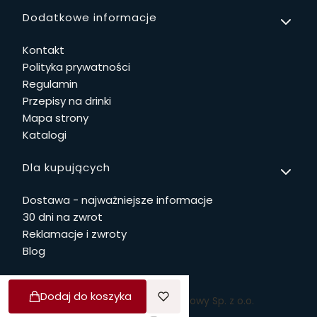
Linki w stopce
Dodatkowe informacje
Kontakt
Polityka prywatności
Regulamin
Przepisy na drinki
Mapa strony
Katalogi
Dla kupujących
Dostawa - najważniejsze informacje
30 dni na zwrot
Reklamacje i zwroty
Blog
Dodaj do koszyka
© Copyright 2026 Dwie Głowy Sp. z o.o.