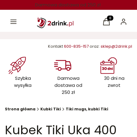
Darmowa dostawa od 250 zł
Menu
Produkty w kos
Koszyk
Zaloguj 
Kontakt
600-835-157
oraz:
sklep@2drink.pl
Szybka
Darmowa
30 dni na
wysyłka
dostawa od
zwrot
250 zł
Strona główna
Kubki Tiki
Tiki mugs, kubki Tiki
Kubek Tiki Uka 400