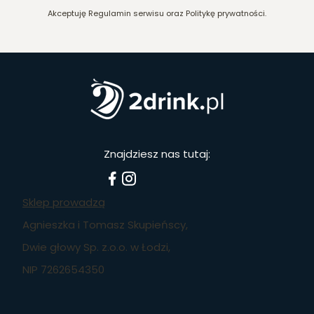
Akceptuję Regulamin serwisu oraz Politykę prywatności.
Znajdziesz nas tutaj:
Sklep prowadzą
Agnieszka i Tomasz Skupieńscy,
Dwie głowy Sp. z.o.o. w Łodzi,
NIP 7262654350