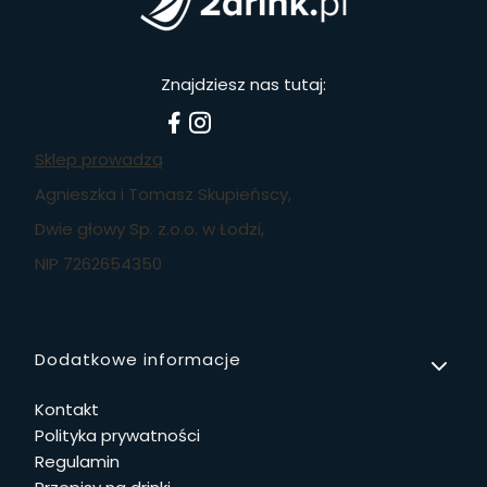
Znajdziesz nas tutaj:
Sklep prowadzą
Agnieszka i Tomasz Skupieńscy,
Dwie głowy Sp. z.o.o. w Łodzi,
NIP 7262654350
Linki w stopce
Dodatkowe informacje
Kontakt
Polityka prywatności
Regulamin