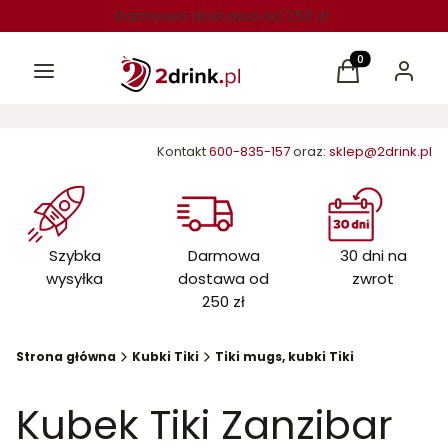
Darmowa dostawa od 250 zł
Menu
Produkty w kos
Koszyk
Zaloguj 
Kontakt
600-835-157
oraz:
sklep@2drink.pl
Szybka
Darmowa
30 dni na
wysyłka
dostawa od
zwrot
250 zł
Strona główna
Kubki Tiki
Tiki mugs, kubki Tiki
Kubek Tiki Zanzibar