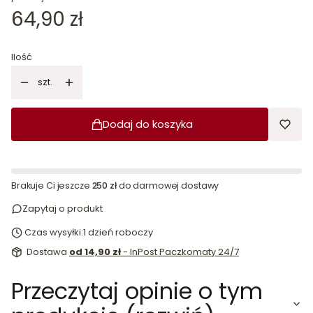
Cena
64,90 zł
Ilość
szt.
Dodaj do koszyka
Brakuje Ci jeszcze
250 zł
do darmowej dostawy
Zapytaj o produkt
Czas wysyłki:
1 dzień roboczy
Dostawa
od 14,90 zł
- InPost Paczkomaty 24/7
Przeczytaj opinie o tym