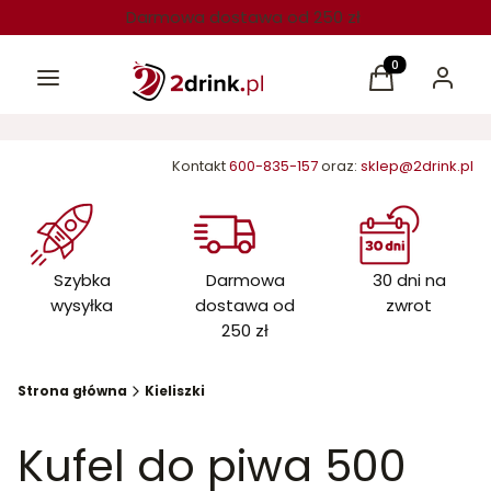
Darmowa dostawa od 250 zł
Menu
Produkty w kos
Koszyk
Zaloguj 
Kontakt
600-835-157
oraz:
sklep@2drink.pl
Szybka
Darmowa
30 dni na
wysyłka
dostawa od
zwrot
250 zł
Strona główna
Kieliszki
Kufel do piwa 500