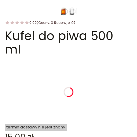
0.00
(Oceny: 0 Recenzje: 0)
Kufel do piwa 500
ml
dnia
godziny
minuty
sekundy
termin dostawy nie jest znany
Cena